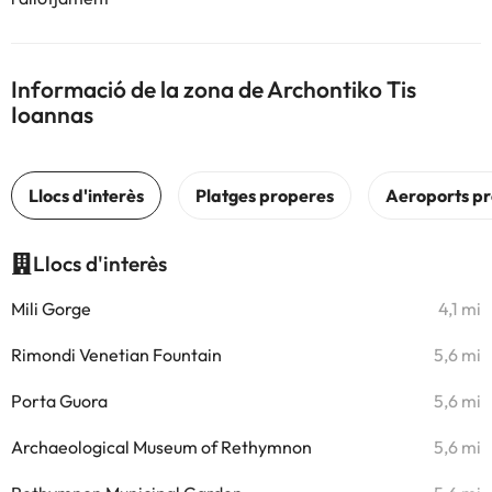
Informació de la zona de Archontiko Tis
Ioannas
Llocs d'interès
Mili Gorge
4,1 mi
Rimondi Venetian Fountain
5,6 mi
Porta Guora
5,6 mi
Archaeological Museum of Rethymnon
5,6 mi