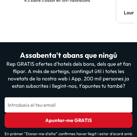
4.5 sobre 5 basat en 1691 valoracions
Lourd
Assabenta't abans que ningú
Rep GRATIS ofertes d'hotels dels bons, dels que et fan
flipar. A més de sorteigs, contingut útil i totes les
novetats de la nostra web i App. 200 mil persones ja
estan subscrites i llegint-nos, t'apuntes tu també?
Introdueix el teu email
Apuntar-me GRATIS
En prémer “Donar-me d'alta” confirmes haver llegit i estar d'acord amb