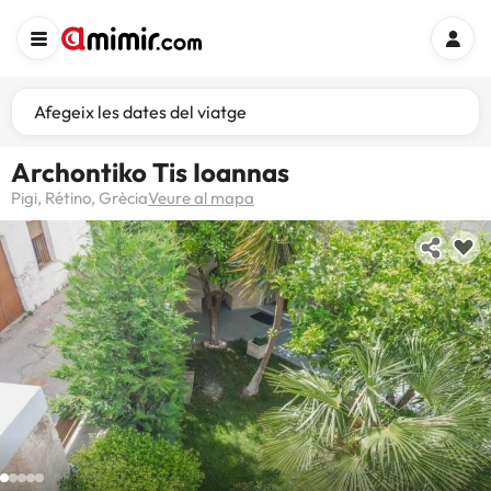
Afegeix les dates del viatge
Archontiko Tis Ioannas
Pigi, Rétino, Grècia
Veure al mapa