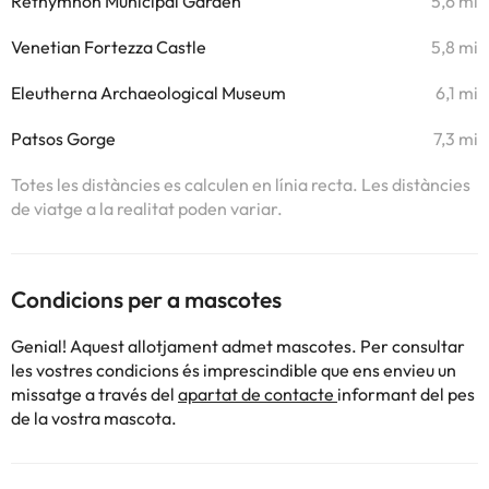
Rethymnon Municipal Garden
5,6 mi
Venetian Fortezza Castle
5,8 mi
Eleutherna Archaeological Museum
6,1 mi
Patsos Gorge
7,3 mi
Totes les distàncies es calculen en línia recta. Les distàncies
de viatge a la realitat poden variar.
Condicions per a mascotes
Genial! Aquest allotjament admet mascotes. Per consultar
les vostres condicions és imprescindible que ens envieu un
missatge a través del
apartat de contacte
informant del pes
de la vostra mascota.