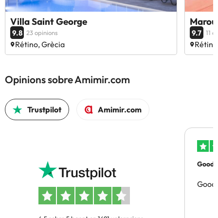
Villa Saint George
Maroul
9.8
9.7
23 opinions
11 o
Rétino, Grècia
Rétino
Opinions sobre Amimir.com
Trustpilot
Amimir.com
Good p
Good 