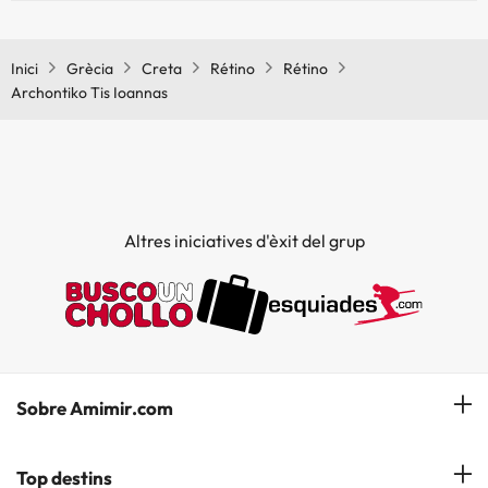
Sí, Archontiko Tis Ioannas té aire condicionat a les zones comunes.
Inici
Grècia
Creta
Rétino
Rétino
Archontiko Tis Ioannas
Altres iniciatives d'èxit del grup
Sobre Amimir.com
¿Qui som?
Top destins