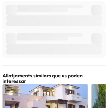
Kazantzakis): 8 km Khanià (CHQ - Ioannis Daskalogiannis): 74,7
km Aeroport recomanat per a Maroulas Villa Estate: Heraclión
(HER-Nikos Kazantzakis).
Alguns dels serveis detallats poden ser de pagament. Podeu
consultar les vostres tarifes directament a l'establiment. Tota la
informació d'aquesta fitxa està subjecta a canvis per part de
l'allotjament. Si tens dubtes, contacta'ns.
Allotjaments similars que us poden
interessar