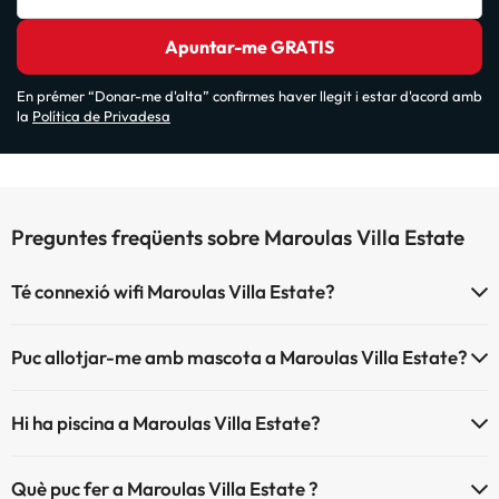
Apuntar-me GRATIS
En prémer “Donar-me d'alta” confirmes haver llegit i estar d'acord amb
la
Política de Privadesa
Preguntes freqüents sobre Maroulas Villa Estate
Té connexió wifi Maroulas Villa Estate?
El Maroulas Villa Estate disposa de Wi-Fi.
Puc allotjar-me amb mascota a Maroulas Villa Estate?
Maroulas Villa Estate no admet mascotes.
Hi ha piscina a Maroulas Villa Estate?
Sí, Maroulas Villa Estate té piscina (aquest servei pot ser de
Què puc fer a Maroulas Villa Estate ?
pagament) Aquí tens més info sobre la piscina i altres instal·lacions.