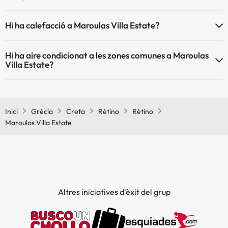
L'Maroulas Villa Estate disposa de les següents activitats (algunes
Piscina a l'aire lliure (temporada d'estiu)
Hi ha calefacció a Maroulas Villa Estate?
poden ser de pagament).
Sí, Maroulas Villa Estate té calefacció a les zones comunes.
Massatgista
Hi ha aire condicionat a les zones comunes a Maroulas
Villa Estate?
Sí, Maroulas Villa Estate té aire condicionat a les zones comunes.
Inici
Grècia
Creta
Rétino
Rétino
Maroulas Villa Estate
Altres iniciatives d'èxit del grup