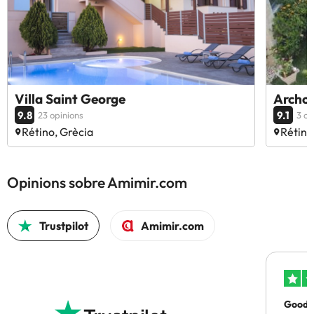
Villa Saint George
Archon
9.8
9.1
23 opinions
3 op
Rétino, Grècia
Rétino
Opinions sobre Amimir.com
Trustpilot
Amimir.com
Good p