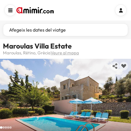
Afegeix les dates del viatge
Maroulas Villa Estate
Maroulas, Rétino, Grècia
Veure al mapa