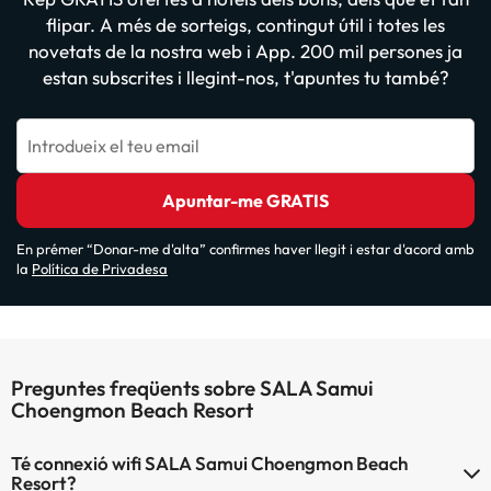
flipar. A més de sorteigs, contingut útil i totes les
novetats de la nostra web i App. 200 mil persones ja
estan subscrites i llegint-nos, t'apuntes tu també?
Introdueix el teu email
Apuntar-me GRATIS
En prémer “Donar-me d'alta” confirmes haver llegit i estar d'acord amb
la
Política de Privadesa
Preguntes freqüents sobre SALA Samui
Choengmon Beach Resort
Té connexió wifi SALA Samui Choengmon Beach
Resort?