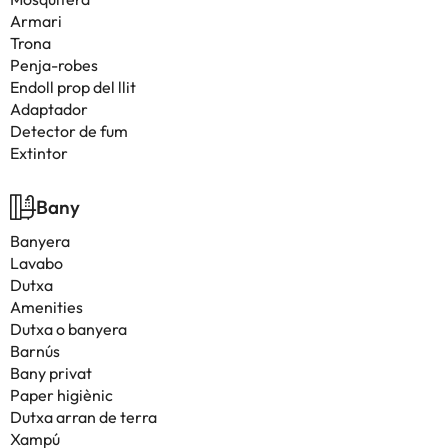
Armari
Trona
Penja-robes
Endoll prop del llit
Adaptador
Detector de fum
Extintor
Bany
Banyera
Lavabo
Dutxa
Amenities
Dutxa o banyera
Barnús
Bany privat
Paper higiènic
Dutxa arran de terra
Xampú