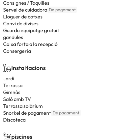
Consignes / Taquilles
Servei de cuidadora
De pagament
Lloguer de cotxes
Canvi de divises
Guarda equipatge gratuit
gandules
Caixa forta a la recepció
Consergeria
Instal·lacions
Jardí
Terrassa
Gimnàs
Saló amb TV
Terrassa solàrium
Snorkel de pagament
De pagament
Discoteca
piscines