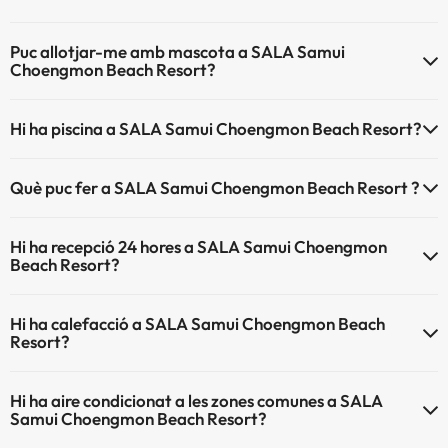
El SALA Samui Choengmon Beach Resort disposa de Wi-Fi.
Puc allotjar-me amb mascota a SALA Samui
Choengmon Beach Resort?
SALA Samui Choengmon Beach Resort no admet mascotes.
Hi ha piscina a SALA Samui Choengmon Beach Resort?
Sí, SALA Samui Choengmon Beach Resort té piscina (aquest servei
Què puc fer a SALA Samui Choengmon Beach Resort ?
pot ser de pagament) Aquí tens més info sobre la piscina i altres
instal·lacions.
L'SALA Samui Choengmon Beach Resort disposa de les següents
Hi ha recepció 24 hores a SALA Samui Choengmon
activitats (algunes poden ser de pagament).
Piscina a l'aire lliure (temporada d'estiu)
Beach Resort?
Piscina a l'aire lliure (tota la temporada)
Massatgista
Sí, SALA Samui Choengmon Beach Resort té recepció 24 hores.
Hi ha calefacció a SALA Samui Choengmon Beach
Resort?
Sí, SALA Samui Choengmon Beach Resort té calefacció a les zones
Hi ha aire condicionat a les zones comunes a SALA
comunes.
Samui Choengmon Beach Resort?