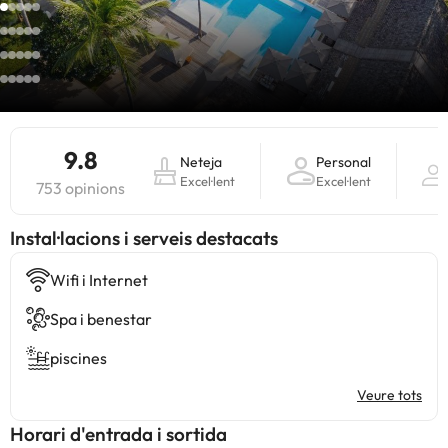
9.8
Neteja
Personal
Excel·lent
Excel·lent
753 opinions
Instal·lacions i serveis destacats
Wifi i Internet
Spa i benestar
piscines
Veure tots
Horari d'entrada i sortida