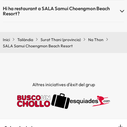
Sí, SALA Samui Choengmon Beach Resort té aire condicionat a les
Hi ha restaurant a SALA Samui Choengmon Beach
zones comunes.
Resort?
Sí, SALA Samui Choengmon Beach Resort té restaurant.
Inici
Tailàndia
Surat Thani (provincia)
Na Thon
SALA Samui Choengmon Beach Resort
Altres iniciatives d'èxit del grup