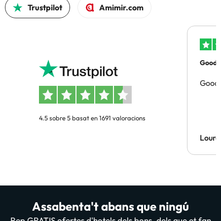
Trustpilot
Amimir.com
Good p
Good 
4.5 sobre 5 basat en 1691 valoracions
Lourd
Assabenta't abans que ningú
Rep GRATIS ofertes d'hotels dels bons, dels que et fan