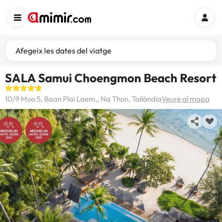
Afegeix les dates del viatge
SALA Samui Choengmon Beach Resort
10/9 Moo 5, Baan Plai Laem,, Na Thon, Tailàndia
Veure al mapa