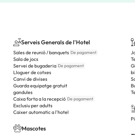
Serveis Generals de l'Hotel
Sales de reunió / banquets
J
De pagament
Sala de jocs
T
Servei de bugaderia
G
De pagament
Lloguer de cotxes
bi
Canvi de divises
S
Guarda equipatge gratuit
B
gandules
T
Caixa forta a la recepció
De pagament
Exclusiu per adults
Caixer automatic a l'hotel
P
Mascotes