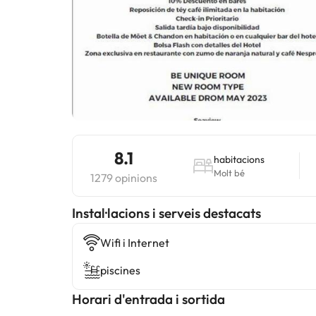
8.1
habitacions
Molt bé
1279 opinions
Instal·lacions i serveis destacats
Wifi i Internet
piscines
Horari d'entrada i sortida