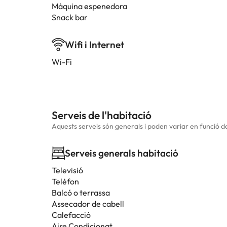
Màquina espenedora
Snack bar
Wifi i Internet
Wi-Fi
Serveis de l'habitació
Aquests serveis són generals i poden variar en funció de 
Serveis generals habitació
Televisió
Telèfon
Balcó o terrassa
Assecador de cabell
Calefacció
Aire Condicionat