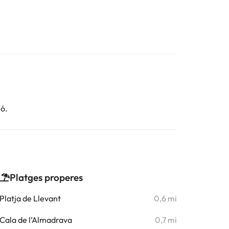
ió.
Platges properes
Platja de Llevant
0,6 mi
Cala de l’Almadrava
0,7 mi