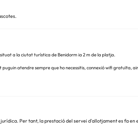
ascotes.
situat a la ciutat turística de Benidorm ia 2 m de la platja.
uguin atendre sempre que ho necessitis, connexió wifi gratuïta, aire
connectar prenent el sol i fent una capbussada a la piscina exterio
ntrenant compten amb un gimnàs gratuït.
ció, televisió, telèfon, taula-escriptori, caixa forta (de pagament),
nities.
a més el centre de la ciutat, on podràs trobar una gran varietat de bo
rídica. Per tant, la prestació del servei d'allotjament es fa en 
* sup.
i desconnecta d'uns dies amb la teva parella o amics.