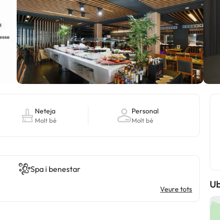
Neteja
Personal
Molt bé
Molt bé
Spa i benestar
Ub
Veure tots