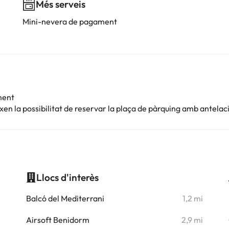
Més serveis
Mini-nevera de pagament
ment
en la possibilitat de reservar la plaça de pàrquing amb antelac
Llocs d'interès
i
Balcó del Mediterrani
1,2 mi
i
Airsoft Benidorm
2,9 mi