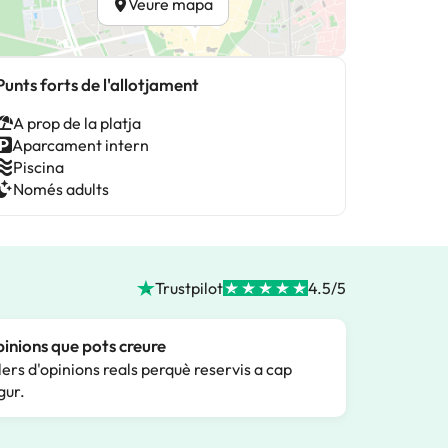
Veure mapa
Punts forts de l'allotjament
A prop de la platja
Aparcament intern
Piscina
Només adults
Trustpilot
4.5/5
inions que pots creure
lers d'opinions reals perquè reservis a cap
gur.