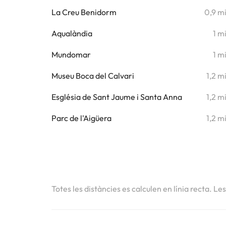
La Creu Benidorm
0,9 m
Aqualàndia
1 m
Mundomar
1 m
Museu Boca del Calvari
1,2 m
Església de Sant Jaume i Santa Anna
1,2 m
Parc de l'Aigüera
1,2 m
Totes les distàncies es calculen en línia recta. Le