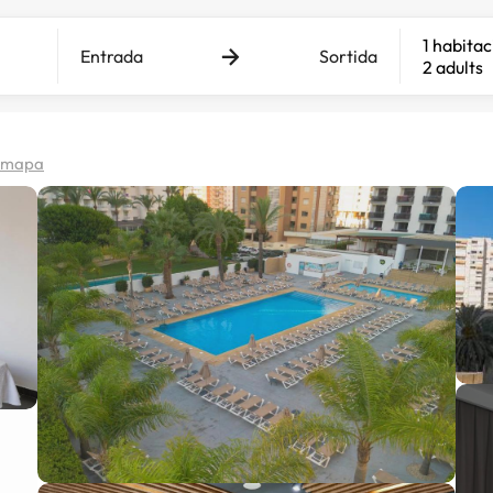
1 habitac
Entrada
Sortida
2 adults
l mapa