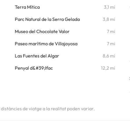
i
Terra Mítica
3,1 mi
i
Parc Natural de la Serra Gelada
3,8 mi
i
Museo del Chocolate Valor
7 mi
i
Paseo marítimo de Villajoyosa
7 mi
i
Las Fuentes del Algar
8,6 mi
i
Penyal d&#39;Ifac
12,2 mi
s distàncies de viatge a la realitat poden variar.