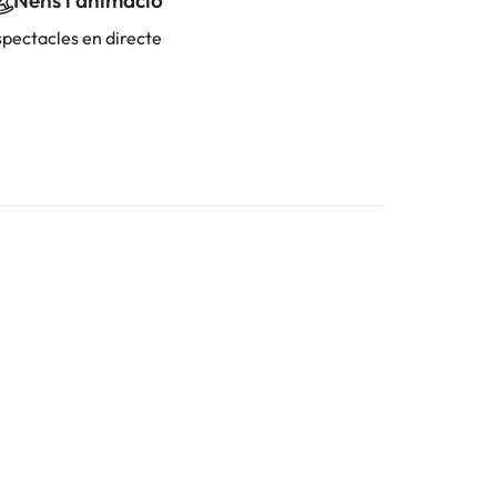
Nens i animació
spectacles en directe