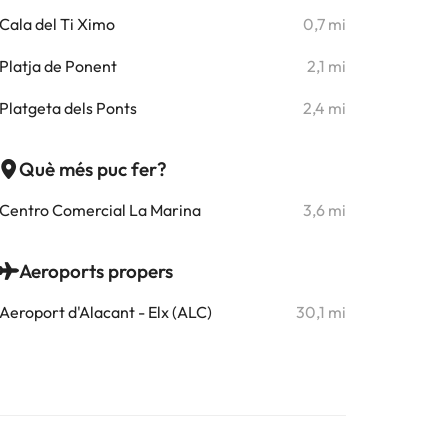
Cala del Ti Ximo
0,7 mi
Platja de Ponent
2,1 mi
Platgeta dels Ponts
2,4 mi
Què més puc fer?
Centro Comercial La Marina
3,6 mi
Aeroports propers
Aeroport d'Alacant - Elx (ALC)
30,1 mi