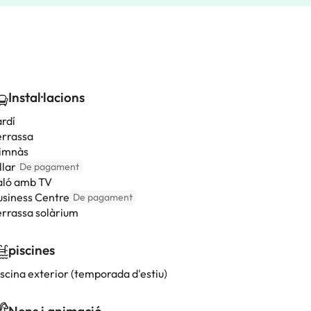
Instal·lacions
ardí
errassa
imnàs
llar
De pagament
aló amb TV
usiness Centre
De pagament
errassa solàrium
piscines
iscina exterior (temporada d'estiu)