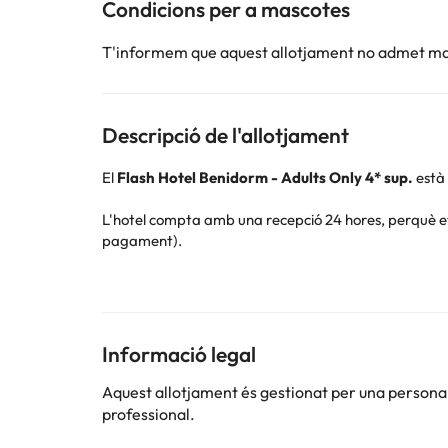
Condicions per a mascotes
T'informem que aquest allotjament no admet m
Descripció de l'allotjament
El
Flash Hotel Benidorm - Adults Only 4* sup.
està 
L'hotel compta amb una recepció 24 hores, perquè et p
pagament).
A més, en temporada d'estiu podràs aprofitar per des
pagament) i per a tots aquells que vulguin seguir e
Les habitacions disposen d'aire condicionat i calefac
Informació legal
banyera, assecador de cabell, mirall d'augment i ame
La Platja de Llevant és a només 2 metres de l'hotel, 
Aquest allotjament és gestionat per una persona ju
professional.
Reserva ja al
Flash Hotel Benidorm - Adults Only 4