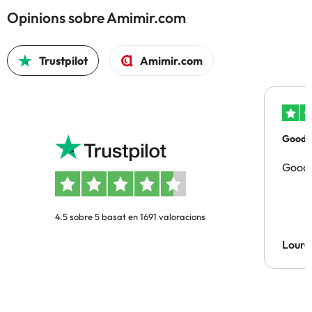
Opinions sobre Amimir.com
Trustpilot
Amimir.com
Good p
Good 
4.5 sobre 5 basat en 1691 valoracions
Lourd