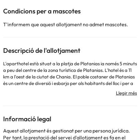
Condicions per a mascotes
T'informem que aquest allotjament no admet mascotes.
Descripció de l'allotjament
L'aparthotel està situat a la platja de Platanias ia només 5 minuts
a peu del centre de la zona turística de Platanias. L'hotel és a 11
km a l'oest de la ciutat de Chania. El poble costaner de Platanias
és un centre de diversió i esbarjo per als habitants del lloc i per a
turistes, i ofereix tot tipus d'instal·lacions, com restaurants, bars,
zones de botigues i esports aquàtics. Hi ha parades de transport
públic a uns 3 metres de la residència. Dista uns 22 km de
l'aeroport de Chania. Construït el 21, aquest hotel és un lloc ideal
per a famílies i ofereix als adults una estada tranquil, confortable
Informació legal
i lliure de sorolls. S'ofereix una sala de jocs interior i un parc
infantil a l'aire lliure de forma gratuïta per als nens. L'hotel
Aquest allotjament és gestionat per una persona jurídica.
consta d'un total de 39 apartaments, a més d'un vestíbul
Per tant, la prestació del servei d'allotjament es fa en el