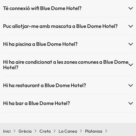
Té connexió wifi Blue Dome Hotel?
El Blue Dome Hotel disposa de Wi-Fi.
Puc allotjar-me amb mascota a Blue Dome Hotel?
Blue Dome Hotel no admet mascotes.
Hi ha piscina a Blue Dome Hotel?
Sí, Blue Dome Hotel té piscina (aquest servei pot ser de pagament)
Hi ha aire condicionat a les zones comunes a Blue Dome
Aquí tens més info sobre la piscina i altres instal·lacions.
Hotel?
Piscina a l'aire lliure (temporada d'estiu)
Sí, Blue Dome Hotel té aire condicionat a les zones comunes.
Hi ha restaurant a Blue Dome Hotel?
Sí, Blue Dome Hotel té restaurant.
Hi ha bar a Blue Dome Hotel?
Sí, Blue Dome Hotel té bar.
Inici
Grècia
Creta
La Canea
Platanias