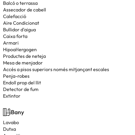
Balcó o terrassa
Assecador de cabell
Calefacció
Aire Condicionat
Bullidor d'aigua
Caixa forta
Armari
Hipoal·lergogen
Productes de neteja
Mesa de menjador
Accés a pisos superiors només mitjançant escales
Penja-robes
Endoll prop del llit
Detector de fum
Extintor
Bany
Lavabo
Dutxa