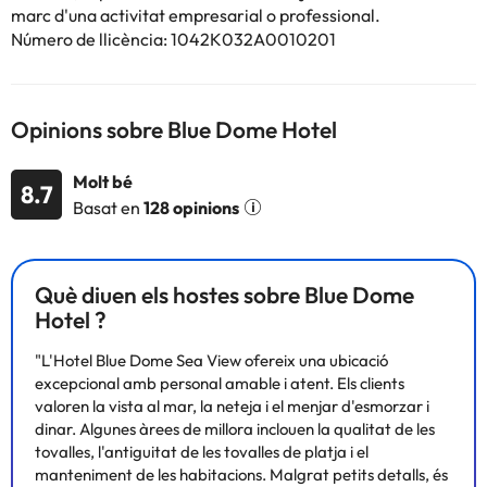
principal, sala d'esmorzars, bar, barbacoa, bar d'aperitius i sala
marc d'una activitat empresarial o professional.
de TV per satèl·lit. A més, s'ofereixen serveis de secretariat,
Número de llicència: 1042K032A0010201
connexió a Internet sense fils (per un cost addicional), jardí,
aparcaments i zones de no fumadors. L'hotel té una assegurança
de responsabilitat civil i zones adaptades a persones amb
discapacitats. Els clients tenen a més a la seva disposició caixa
Opinions sobre Blue Dome Hotel
forta, cafeteria, restaurant, servei d'habitacions i servei de
bugaderia (per un cost addicional).
Molt bé
8.7
Basat en
128 opinions
Alguns dels serveis detallats poden ser de pagament. Podeu
Què diuen els hostes sobre Blue Dome
consultar les vostres tarifes directament a l'establiment. Tota la
informació d'aquesta fitxa està subjecta a canvis per part de
Hotel ?
l'allotjament. Si tens dubtes, contacta'ns.
"L'Hotel Blue Dome Sea View ofereix una ubicació
excepcional amb personal amable i atent. Els clients
valoren la vista al mar, la neteja i el menjar d'esmorzar i
dinar. Algunes àrees de millora inclouen la qualitat de les
tovalles, l'antiguitat de les tovalles de platja i el
manteniment de les habitacions. Malgrat petits detalls, és