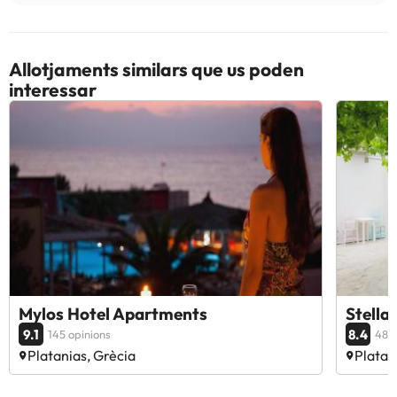
Allotjaments similars que us poden
interessar
Mylos Hotel Apartments
Stella
9.1
8.4
145 opinions
48 o
Platanias, Grècia
Platan