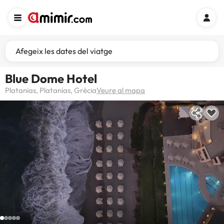
Afegeix les dates del viatge
Blue Dome Hotel
Platanias, Platanias, Grècia
Veure al mapa