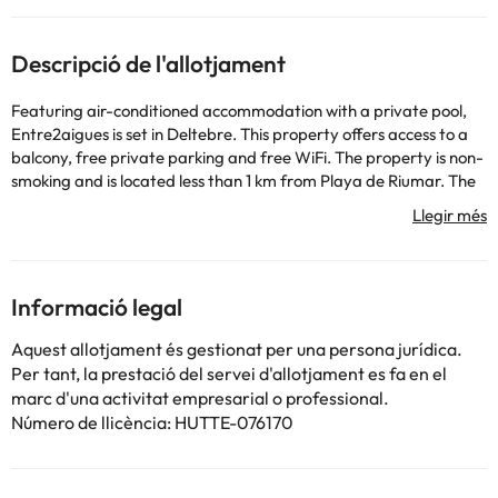
Descripció de l'allotjament
Featuring air-conditioned accommodation with a private pool,
Entre2aigues is set in Deltebre. This property offers access to a
balcony, free private parking and free WiFi. The property is non-
smoking and is located less than 1 km from Playa de Riumar. The
holiday home with a terrace and garden views features 3
bedrooms, a living room, a flat-screen TV, an equipped kitchen
with a microwave and a toaster, and 2 bathrooms with a bidet.
Towels and bed linen are featured in the holiday home. The
property has an outdoor dining area. Guests at the holiday home
Informació legal
will be able to enjoy activities in and around Deltebre, like cycling.
Outdoor play equipment is also available at Entre2aigues, while
Aquest allotjament és gestionat per una persona jurídica.
guests can also relax in the garden. Playa Bassa d'Arena is 2.1 km
Per tant, la prestació del servei d'allotjament es fa en el
from the accommodation, while Tortosa Cathedral is 39 km
marc d'una activitat empresarial o professional.
away. The nearest airport is Reus Airport, 82 km from
Número de llicència: HUTTE-076170
Entre2aigues.
This property will not accommodate hen, stag or similar parties.
Managed by a private host