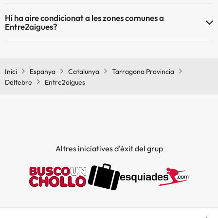
Sí, Entre2aigues té calefacció a les zones comunes.
Piscina a l'aire lliure (temporada d'estiu)
Hi ha aire condicionat a les zones comunes a
Piscina a l'aire lliure (tota la temporada)
Entre2aigues?
Sí, Entre2aigues té aire condicionat a les zones comunes.
Inici
Espanya
Catalunya
Tarragona Provincia
Deltebre
Entre2aigues
Altres iniciatives d'èxit del grup