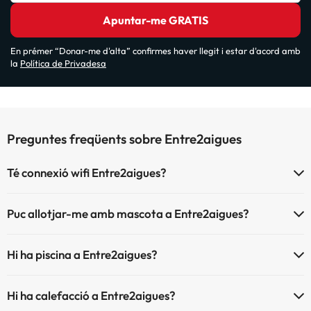
Apuntar-me GRATIS
En prémer “Donar-me d'alta” confirmes haver llegit i estar d'acord amb
la
Política de Privadesa
Preguntes freqüents sobre Entre2aigues
Té connexió wifi Entre2aigues?
El Entre2aigues disposa de Wi-Fi.
Puc allotjar-me amb mascota a Entre2aigues?
A Entre2aigues s'admeten mascotes (prèvia petició i de pagament
Hi ha piscina a Entre2aigues?
directe a l'hotel). Consulta les condicions.
Sí, Entre2aigues té piscina (aquest servei pot ser de pagament) Aquí
Hi ha calefacció a Entre2aigues?
tens més info sobre la piscina i altres instal·lacions.