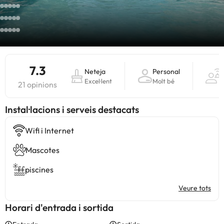
7.3
Neteja
Personal
S
Excel·lent
Molt bé
M
21 opinions
Instal·lacions i serveis destacats
Wifi i Internet
Mascotes
piscines
Veure tots
Horari d'entrada i sortida