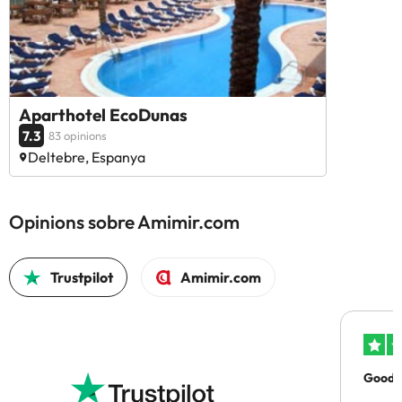
Aparthotel EcoDunas
7.3
83 opinions
Deltebre, Espanya
Opinions sobre Amimir.com
Trustpilot
Amimir.com
Good p