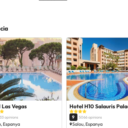
cia
l Las Vegas
Hotel H10 Salauris Pala
9
33 opinions
5066 opinions
u, Espanya
Salou, Espanya