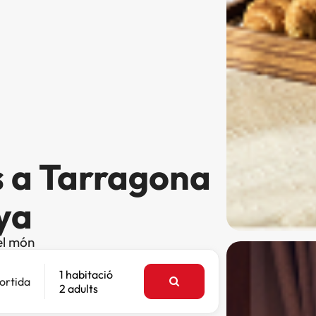
s a Tarragona
ya
el món
1 habitació
ortida
2 adults