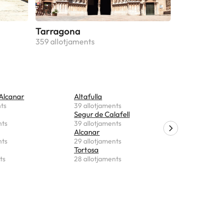
Tarragona
359 allotjaments
'Alcanar
Altafulla
El Perelló
nts
39 allotjaments
27 allotja
Segur de Calafell
Montblan
nts
39 allotjaments
26 allotja
Alcanar
Poble Nou
nts
29 allotjaments
26 allotja
Tortosa
Roda de 
ts
28 allotjaments
25 allotja