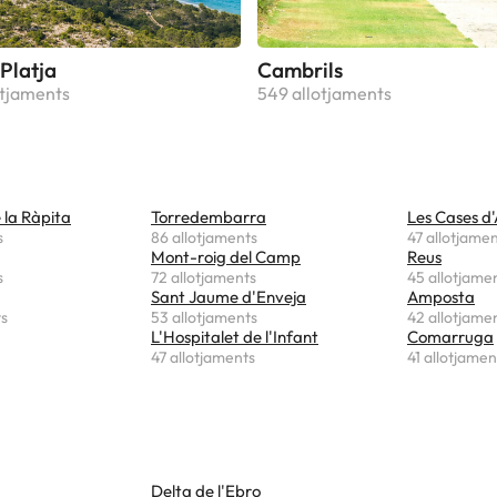
Platja
Cambrils
otjaments
549 allotjaments
 la Ràpita
Torredembarra
Les Cases d
s
86 allotjaments
47 allotjame
Mont-roig del Camp
Reus
s
72 allotjaments
45 allotjame
Sant Jaume d'Enveja
Amposta
ts
53 allotjaments
42 allotjame
L'Hospitalet de l'Infant
Comarruga
47 allotjaments
41 allotjamen
Delta de l'Ebro