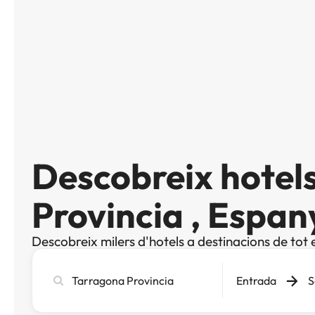
Descobreix hotel
Provincia , Espan
Descobreix milers d'hotels a destinacions de tot 
Cerca
Entrada
S
ciutat,
hotel