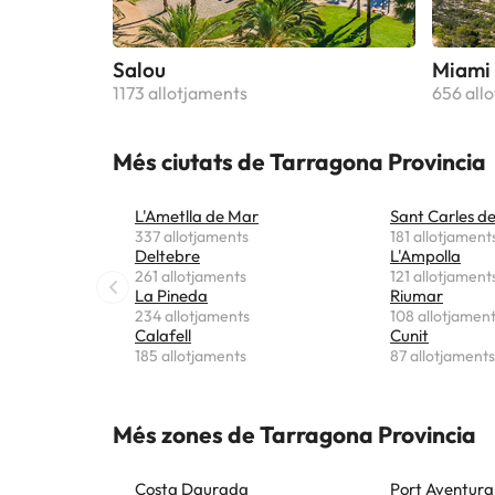
Salou
Miami 
1173 allotjaments
656 all
Més ciutats de Tarragona Provincia
L'Ametlla de Mar
Sant Carles de
337 allotjaments
181 allotjament
Deltebre
L'Ampolla
261 allotjaments
121 allotjament
La Pineda
Riumar
234 allotjaments
108 allotjamen
Calafell
Cunit
185 allotjaments
87 allotjaments
Més zones de Tarragona Provincia
Costa Daurada
Port Aventura