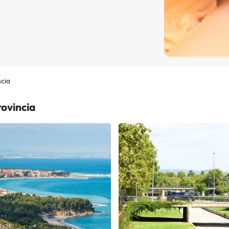
cia
ovincia