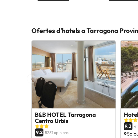
Ofertes d'hotels a Tarragona Provin
B&B HOTEL Tarragona
Hote
Centro Urbis
9.3
41
9.2
5281 opinions
Salo