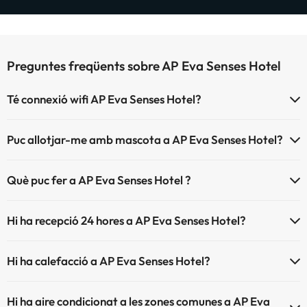
Preguntes freqüents sobre AP Eva Senses Hotel
Té connexió wifi AP Eva Senses Hotel?
El AP Eva Senses Hotel disposa de Wi-Fi.
Puc allotjar-me amb mascota a AP Eva Senses Hotel?
AP Eva Senses Hotel no admet mascotes.
Què puc fer a AP Eva Senses Hotel ?
L'AP Eva Senses Hotel disposa de les següents activitats (algunes
Hi ha recepció 24 hores a AP Eva Senses Hotel?
poden ser de pagament).
Sí, AP Eva Senses Hotel té recepció 24 hores.
Massatgista
Hi ha calefacció a AP Eva Senses Hotel?
Sí, AP Eva Senses Hotel té calefacció a les zones comunes.
Hi ha aire condicionat a les zones comunes a AP Eva