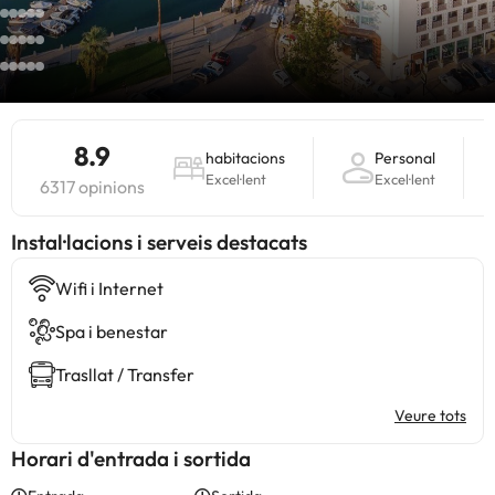
8.9
habitacions
Personal
Excel·lent
Excel·lent
6317 opinions
Instal·lacions i serveis destacats
Wifi i Internet
Spa i benestar
Trasllat / Transfer
Veure tots
Horari d'entrada i sortida