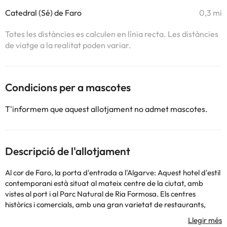
Catedral (Sé) de Faro
0,3 mi
Totes les distàncies es calculen en línia recta. Les distàncies
de viatge a la realitat poden variar.
Condicions per a mascotes
T'informem que aquest allotjament no admet mascotes.
Descripció de l'allotjament
Al cor de Faro, la porta d'entrada a l'Algarve: Aquest hotel d'estil
contemporani està situat al mateix centre de la ciutat, amb
vistes al port i al Parc Natural de Ria Formosa. Els centres
històrics i comercials, amb una gran varietat de restaurants,
bars i botigues, estan a prop de distància. Just al costat de l'hotel
hi ha una parada d'autobús que enllaça amb l'aeroport ia l'illa de