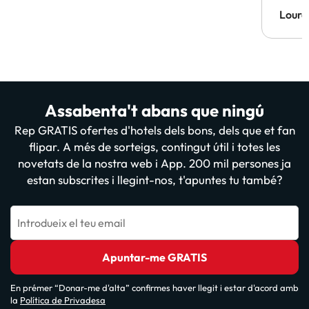
Lourd
Assabenta't abans que ningú
Rep GRATIS ofertes d'hotels dels bons, dels que et fan
flipar. A més de sorteigs, contingut útil i totes les
novetats de la nostra web i App. 200 mil persones ja
estan subscrites i llegint-nos, t'apuntes tu també?
Introdueix el teu email
Apuntar-me GRATIS
En prémer “Donar-me d'alta” confirmes haver llegit i estar d'acord amb
la
Política de Privadesa