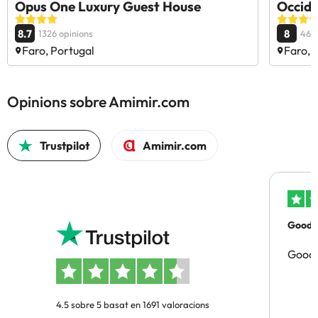
Opus One Luxury Guest House
Occide
8.7
8
1326 opinions
468
Faro, Portugal
Faro, 
Opinions sobre Amimir.com
Trustpilot
Amimir.com
Good p
Good 
4.5 sobre 5 basat en 1691 valoracions