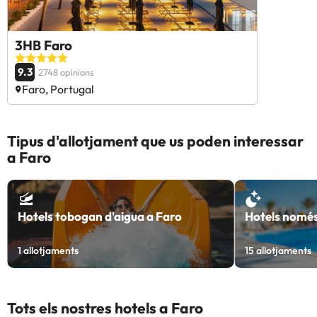
3HB Faro
9.3
2748 opinions
Faro, Portugal
Tipus d'allotjament que us poden interessar
a Faro
Hotels tobogan d'aigua a Faro
Hotels només
1
allotjaments
15
allotjaments
Tots els nostres hotels a Faro