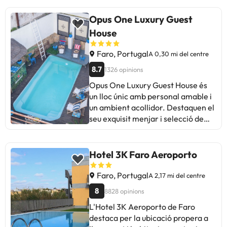
Opus One Luxury Guest
House
Faro, Portugal
A 0,30 mi del centre
8.7
1326 opinions
Opus One Luxury Guest House és
un lloc únic amb personal amable i
un ambient acollidor. Destaquen el
seu exquisit menjar i selecció de
vins, a més de la comoditat de les
habitacions. Alguns hostes
esmenten àrees de millora en
Hotel 3K Faro Aeroporto
manteniment i neteja de les zones
exteriors. En general, és ideal per
Faro, Portugal
A 2,17 mi del centre
als que busquen una experiència
8
8828 opinions
especial i agraden del bon vi. Amb
L'Hotel 3K Aeroporto de Faro
ubicació cèntrica i personal atent,
destaca per la ubicació propera a
ofereix un ambient acollidor i