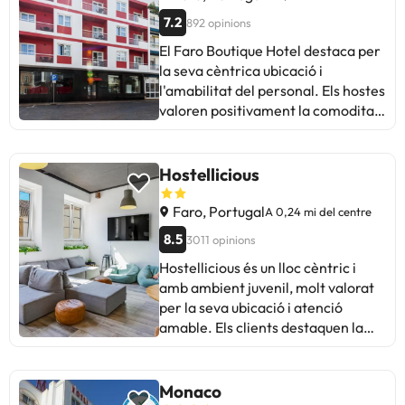
7.2
892 opinions
El Faro Boutique Hotel destaca per
la seva cèntrica ubicació i
l'amabilitat del personal. Els hostes
valoren positivament la comoditat
de les habitacions i l'atenció
rebuda. satisfactòria, encara que
amb detalls a millorar.
Hostellicious
Faro, Portugal
A 0,24 mi del centre
8.5
3011 opinions
Hostellicious és un lloc cèntric i
amb ambient juvenil, molt valorat
per la seva ubicació i atenció
amable. Els clients destaquen la
neteja, la comoditat dels llits i
l'amabilitat del personal. Alguns
esmenten sorolls nocturns al
Monaco