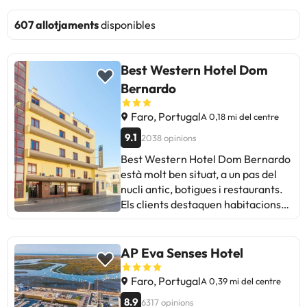
607 allotjaments
disponibles
Best Western Hotel Dom
Bernardo
Faro, Portugal
A 0,18 mi del centre
9.1
2038 opinions
Best Western Hotel Dom Bernardo
està molt ben situat, a un pas del
nucli antic, botigues i restaurants.
Els clients destaquen habitacions
netes i renovades, llits còmodes i
un personal molt amable i servicial.
Els esmorzars són bons, encara que
AP Eva Senses Hotel
amb poca varietat en opcions
saludables. Com a pegues
Faro, Portugal
A 0,39 mi del centre
recurrents: l'aparcament és escàs i
8.9
6317 opinions