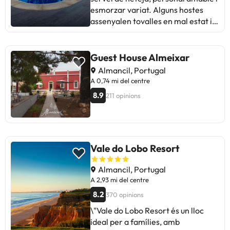
per a una estada agradable, amb
esmorzar variat. Alguns hostes
petits detalls a millorar."
assenyalen tovalles en mal estat i
problemes amb l'idioma a la TV.
Malgrat això, la ubicació és ideal
per descansar i explorar els
Guest House Almeixar
voltants. Les habitacions són netes
Almancil, Portugal
i àmplies, amb boniques vistes.
A 0,74 mi del centre
Algunes crítiques apunten a
8.9
211 opinions
problemes de manteniment i
comunicació. En general, és un lloc
tranquil i acollidor, perfecte per
relaxar-se i gaudir de la zona. Ideal
per viatgers que busquen
Vale do Lobo Resort
comoditat i bon tracte."
Almancil, Portugal
A 2,93 mi del centre
8.2
370 opinions
\"Vale do Lobo Resort és un lloc
ideal per a famílies, amb