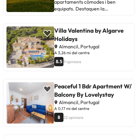
apartaments còmodes i ben
equipats. Destaquen la
tranquil·litat, l'amabilitat del
personal i la varietat de
restaurants. Alguns hostes
Villa Valentina by Algarve
mencionen sorolls de construcció i
Holidays
allunyança de la platja com a àrees
Almancil, Portugal
de millora. En general, ofereix una
A 3,26 mi del centre
experiència relaxant i agradable
8.5
9 opinions
per desconnectar. Perfecte per a
aquells que busquen un ambient
tranquil lluny de l'enrenou.\"
Peaceful 1 Bdr Apartment W/
Balcony By Lovelystay
Almancil, Portugal
A 0,17 mi del centre
8
22 opinions