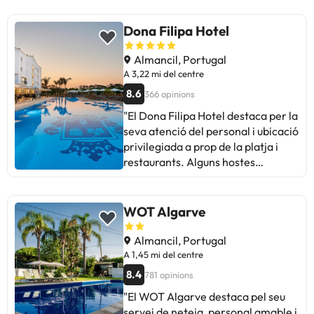
Dona Filipa Hotel
Almancil, Portugal
A 3,22 mi del centre
8.6
366 opinions
"El Dona Filipa Hotel destaca per la
seva atenció del personal i ubicació
privilegiada a prop de la platja i
restaurants. Alguns hostes
assenyalen àrees de millora com
l'eficiència del personal, problemes
amb l'aire condicionat i
WOT Algarve
manteniment de la piscina.
Malgrat això, valoren l'amplitud de
Almancil, Portugal
les habitacions, la qualitat de
A 1,45 mi del centre
l'esmorzar i l'hospitalitat de l'equip.
8.4
781 opinions
En general, és ideal per a golfistes i
"El WOT Algarve destaca pel seu
els que busquen relax. Recomanat
servei de neteja, personal amable i