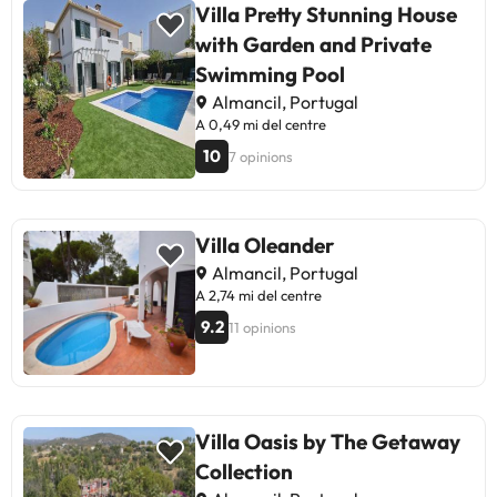
Villa Pretty Stunning House
with Garden and Private
Swimming Pool
Almancil, Portugal
A 0,49 mi del centre
10
7 opinions
Villa Oleander
Almancil, Portugal
A 2,74 mi del centre
9.2
11 opinions
Villa Oasis by The Getaway
Collection