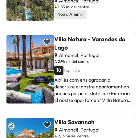
Almancil, Portugal
A 1,53 mi del centre
Nou a Amimir
Villa Natura - Varandas do
Lago
Almancil, Portugal
A 2,95 mi del centre
10
1 opinions
Així és com ens agradaria
descriure el nostre apartament en
poques paraules: Interior: Exterior:
El nostre apartament Villa Natura
està ubicat a la zona central i bella
d'Almancil. La propietat està
situada a la planta baixa. És un gran
Villa Savannah
lloc per descobrir Almancil i un
Almancil, Portugal
còmode lloc per tornar a casa.
A 2,13 mi del centre