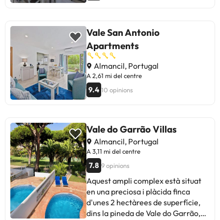
Vale San Antonio
Apartments
Almancil, Portugal
A 2,61 mi del centre
9.4
10 opinions
Vale do Garrão Villas
Almancil, Portugal
A 3,11 mi del centre
7.8
9 opinions
Aquest ampli complex està situat
en una preciosa i plàcida finca
d'unes 2 hectàrees de superfície,
dins la pineda de Vale do Garrão,