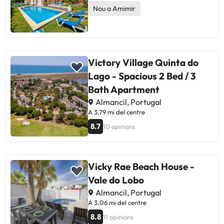
License Number: 76814/AL Late
Nou a Amimir
checkIn from: 22:: To: 8:: Fee: 2.
EUR.
Victory Village Quinta do
Lago - Spacious 2 Bed / 3
Bath Apartment
Almancil, Portugal
A 3,79 mi del centre
8.7
10 opinions
Vicky Rae Beach House -
Vale do Lobo
Almancil, Portugal
A 3,06 mi del centre
8.8
11 opinions