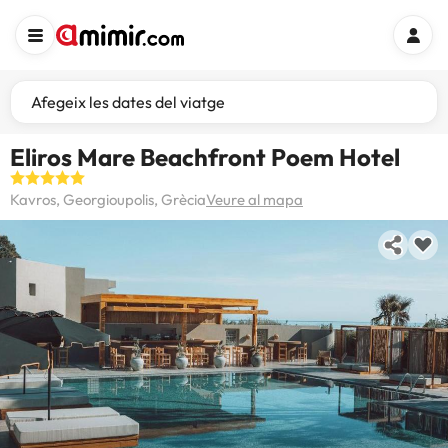
Afegeix les dates del viatge
Eliros Mare Beachfront Poem Hotel
Kavros, Georgioupolis, Grècia
Veure al mapa