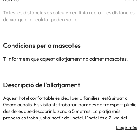
Totes les distàncies es calculen en línia recta. Les distàncies
de viatge a la realitat poden variar.
Condicions per a mascotes
T'informem que aquest allotjament no admet mascotes.
Descripció de l'allotjament
Aquest hotel confortable és ideal per a famílies i està situat a
Georgioupolis. Els visitants trobaran parades de transport públic
des de les que descobrir la zona a 5 metres. La platja més
propera es troba just al sortir de l'hotel. L'hotel és a 2. km del
port. L'allotjament està compost per 145 còmodes habitacions en
total. Eliros Mare es va sotmetre a una reforma en 214.
L'allotjament disposa d'internet Wi-Fi a les seves instal·lacions. La