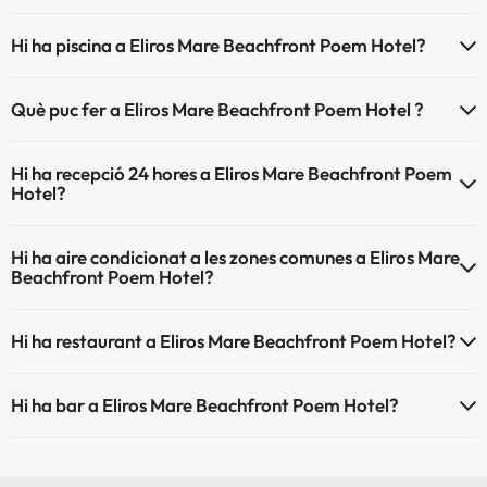
Eliros Mare Beachfront Poem Hotel no admet mascotes.
Hi ha piscina a Eliros Mare Beachfront Poem Hotel?
Sí, Eliros Mare Beachfront Poem Hotel té piscina (aquest servei pot
Què puc fer a Eliros Mare Beachfront Poem Hotel ?
ser de pagament) Aquí tens més info sobre la piscina i altres
instal·lacions.
L'Eliros Mare Beachfront Poem Hotel disposa de les següents
Hi ha recepció 24 hores a Eliros Mare Beachfront Poem
activitats (algunes poden ser de pagament).
Piscina a l'aire lliure (temporada d'estiu)
Hotel?
Massatgista
Sí, Eliros Mare Beachfront Poem Hotel té recepció 24 hores.
Hi ha aire condicionat a les zones comunes a Eliros Mare
Beachfront Poem Hotel?
Sí, Eliros Mare Beachfront Poem Hotel té aire condicionat a les
Hi ha restaurant a Eliros Mare Beachfront Poem Hotel?
zones comunes.
Sí, Eliros Mare Beachfront Poem Hotel té restaurant.
Hi ha bar a Eliros Mare Beachfront Poem Hotel?
Sí, Eliros Mare Beachfront Poem Hotel té bar.