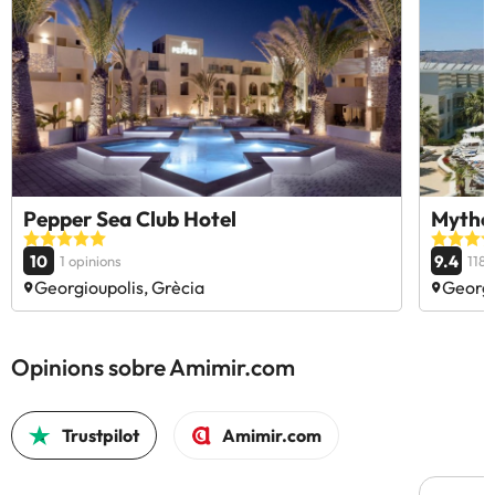
Pepper Sea Club Hotel
Mythos
10
9.4
1 opinions
118 
Georgioupolis, Grècia
Georgi
Opinions sobre Amimir.com
Trustpilot
Amimir.com