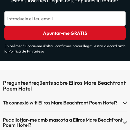
estan subscrites i llegint-nos, t'apuntes tu també?
Introdueix el teu email
Apuntar-me GRATIS
En prémer “Donar-me d'alta” confirmes haver llegit i estar d'acord amb
la
Política de Privadesa
Preguntes freqüents sobre Eliros Mare Beachfront
Poem Hotel
Té connexió wifi Eliros Mare Beachfront Poem Hotel?
El Eliros Mare Beachfront Poem Hotel disposa de Wi-Fi.
Puc allotjar-me amb mascota a Eliros Mare Beachfront
Poem Hotel?