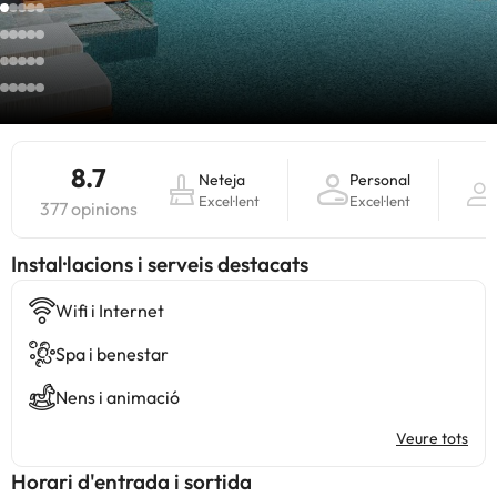
8.7
Neteja
Personal
Excel·lent
Excel·lent
377 opinions
Instal·lacions i serveis destacats
Wifi i Internet
Spa i benestar
Nens i animació
Veure tots
Horari d'entrada i sortida