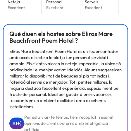
Què diuen els hostes sobre Eliros Mare
Beachfront Poem Hotel ?
Eliros Mare Beachfront Poem Hotel és un lloc encantador
amb accés directe a la platja i un personal servicial i
amable. Els clients valoren la neteja impecable, la ubicació
privilegiada i el menjar variat i deliciós. Alguns suggereixen
millorar la disponibilitat de begudes al pla tot inclòs i
l'atenció al servei de menjador. Tot i petites millores, la
majoria destaca l'excel·lent experiència, especialment pel
tracte del personal. Ideal per gaudir d'unes vacances
relaxants en un ambient acollidor i amb excel·lents
instal·lacions.
Per estalviar-te temps, hem recopilat i resumit
AI
opinions de clients externs amb intel·ligència
artificial.