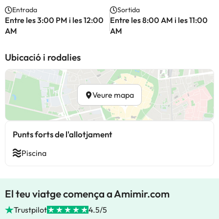
Entrada
Sortida
Entre les 3:00 PM i les 12:00
Entre les 8:00 AM i les 11:00
AM
AM
Ubicació i rodalies
Veure mapa
Punts forts de l'allotjament
Piscina
El teu viatge comença a Amimir.com
Trustpilot
4.5/5