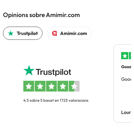
Opinions sobre Amimir.com
Trustpilot
Amimir.com
Good p
Good 
4.5 sobre 5 basat en 1723 valoracions
Lourd