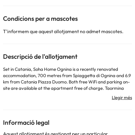
Condicions per a mascotes
T'informem que aquest allotjament no admet mascotes.
Descripció de l'allotjament
Set in Catania, Soha Home Ognina is a recently renovated
accommodation, 700 metres from Spiaggetta di Ognina and 6.9
km from Catania Piazza Duomo. Both free WiFi and parking on-
site are available at the apartment free of charge. Taormina
Cable Car - Mazzaro Station is 50 km away and Le Ciminiere is
5.3 km from the apartment. The apartment is fitted with 1
bedroom, 1 bathroom, bed linen, towels, a flat-screen TV with
streaming services, a dining area, a fully equipped kitchen, and a
terrace with inner courtyard views. Guests can take in the
Informació legal
ambience of the surroundings from an outdoor dining area.
Additional in-room amenities include chocolates or cookies.
Aquest allotjament és gestionat per un particular.