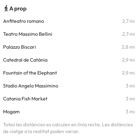
A prop
Anfiteatro romano
2,7 mi
Teatro Massimo Bellini
2,7 mi
Palazzo Biscari
2,8 mi
Catedral de Catània
2,9 mi
Fountain of the Elephant
2,9 mi
Stadio Angelo Massimino
3 mi
Catania Fish Market
3 mi
Mogam
3 mi
Totes les distàncies es calculen en línia recta. Les distàncies
de viatge a la realitat poden variar.