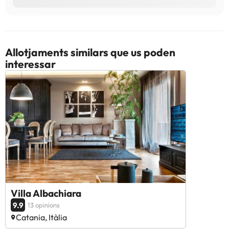
Allotjaments similars que us poden
interessar
Villa Albachiara
9.9
13 opinions
Catania, Itàlia