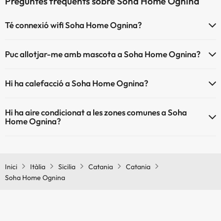
Preguntes freqüents sobre Soha Home Ognina
Té connexió wifi Soha Home Ognina?
El Soha Home Ognina disposa de Wi-Fi.
Puc allotjar-me amb mascota a Soha Home Ognina?
Soha Home Ognina no admet mascotes.
Hi ha calefacció a Soha Home Ognina?
Sí, Soha Home Ognina té calefacció a les zones comunes.
Hi ha aire condicionat a les zones comunes a Soha
Home Ognina?
Sí, Soha Home Ognina té aire condicionat a les zones comunes.
Inici
Itàlia
Sicilia
Catania
Catania
Soha Home Ognina