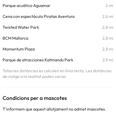
Parque acuático Aguamar
2 mi
Cena con espectáculo Piratas Aventura
2,6 mi
Twisted Water Park
2,8 mi
BCM Mallorca
2,8 mi
Momentum Plaza
2,8 mi
Parque de atracciones Katmandu Park
2,9 mi
Totes les distàncies es calculen en línia recta. Les distàncies
de viatge a la realitat poden variar.
Condicions per a mascotes
T'informem que aquest allotjament no admet mascotes.