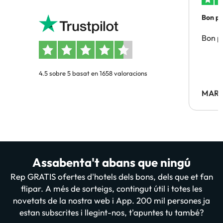
Bon pre
Bon pr
4.5 sobre 5 basat en 1658 valoracions
MARC
Assabenta't abans que ningú
Rep GRATIS ofertes d'hotels dels bons, dels que et fan
flipar. A més de sorteigs, contingut útil i totes les
novetats de la nostra web i App. 200 mil persones ja
estan subscrites i llegint-nos, t'apuntes tu també?