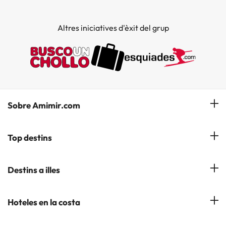
Altres iniciatives d'èxit del grup
Sobre Amimir.com
¿Qui som?
Top destins
La nostra newsletter
Hotels a Salou
Destins a illes
Opinions
Hotels a Lloret de Mar
El nostre blog
Hotels a les Illes Balears
Hoteles en la costa
Hotels a Andorra la Vella
Hotels a les Illes Canaries