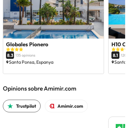
Globales Pionero
H10 Ca
8.3
8.1
135 opinions
120
Santa Ponsa, Espanya
Santa 
Opinions sobre Amimir.com
Trustpilot
Amimir.com