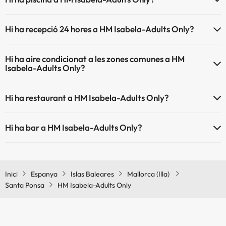
Sí, HM Isabela-Adults Only té piscina (aquest servei pot ser de
Hi ha recepció 24 hores a HM Isabela-Adults Only?
pagament) Aquí tens més info sobre la piscina i altres instal·lacions.
Sí, HM Isabela-Adults Only té recepció 24 hores.
Piscina a l'aire lliure (temporada d'estiu)
Hi ha aire condicionat a les zones comunes a HM
Piscina a l'aire lliure (tota la temporada)
Isabela-Adults Only?
Sí, HM Isabela-Adults Only té aire condicionat a les zones comunes.
Hi ha restaurant a HM Isabela-Adults Only?
Sí, HM Isabela-Adults Only té restaurant.
Hi ha bar a HM Isabela-Adults Only?
Sí, HM Isabela-Adults Only té bar.
Inici
Espanya
Islas Baleares
Mallorca (Illa)
Santa Ponsa
HM Isabela-Adults Only