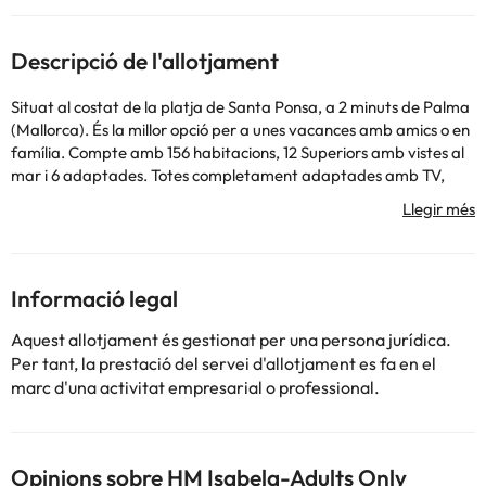
Descripció de l'allotjament
Situat al costat de la platja de Santa Ponsa, a 2 minuts de Palma
(Mallorca). És la millor opció per a unes vacances amb amics o en
família. Compte amb 156 habitacions, 12 Superiors amb vistes al
mar i 6 adaptades. Totes completament adaptades amb TV,
telèfon, aire condicionat, balcó... A més, a whala!isabela, es pot
gaudir d'amplis espais i zones comunes, piscina, bar de piscina,
mini club, salons climatitzats, saló TV-satèl·lit, bars i solàrium. Per
als amants de l'esport tenim: Golf Santa Ponça, Santa Ponça
Tennis club, el club Nàutic... Així com botigues, restaurants i bars.
Informació legal
Aquest allotjament és gestionat per una persona jurídica.
Per tant, la prestació del servei d'allotjament es fa en el
marc d'una activitat empresarial o professional.
Alguns dels serveis detallats poden ser de pagament. Podeu
consultar les vostres tarifes directament a l'establiment. Tota la
informació d'aquesta fitxa està subjecta a canvis per part de
l'allotjament. Si tens dubtes, contacta'ns.
Opinions sobre HM Isabela-Adults Only