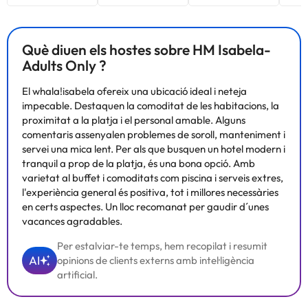
Què diuen els hostes sobre HM Isabela-
Adults Only ?
El whala!isabela ofereix una ubicació ideal i neteja
impecable. Destaquen la comoditat de les habitacions, la
proximitat a la platja i el personal amable. Alguns
comentaris assenyalen problemes de soroll, manteniment i
servei una mica lent. Per als que busquen un hotel modern i
tranquil a prop de la platja, és una bona opció. Amb
varietat al buffet i comoditats com piscina i serveis extres,
l'experiència general és positiva, tot i millores necessàries
en certs aspectes. Un lloc recomanat per gaudir d´unes
vacances agradables.
Per estalviar-te temps, hem recopilat i resumit
AI
opinions de clients externs amb intel·ligència
artificial.