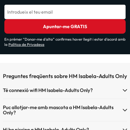
Introdueix el teu email
Apuntar-me GRATIS
En prémer “Donar-me d'alta” confirmes haver llegit i estar d'acord amb
la
Política de Privadesa
Preguntes freqüents sobre HM Isabela-Adults Only
Té connexió wifi HM Isabela-Adults Only?
El HM Isabela-Adults Only disposa de Wi-Fi.
Puc allotjar-me amb mascota a HM Isabela-Adults
Only?
HM Isabela-Adults Only no admet mascotes.
Hi ha piscina a HM Isabela-Adults Only?