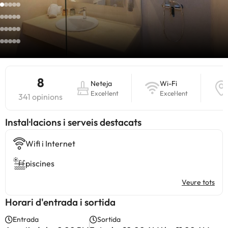
8
Neteja
Wi-Fi
Excel·lent
Excel·lent
341 opinions
Instal·lacions i serveis destacats
Wifi i Internet
piscines
Veure tots
Horari d'entrada i sortida
Entrada
Sortida