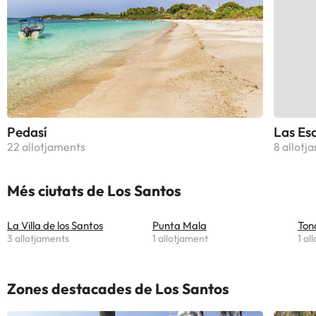
Pedasí
Las Es
22 allotjaments
8 allotj
Més ciutats de Los Santos
La Villa de los Santos
Punta Mala
Ton
3 allotjaments
1 allotjament
1 al
Zones destacades de Los Santos