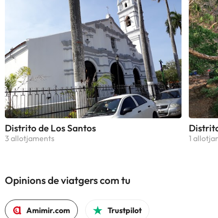
Distrito de Los Santos
Distrit
3 allotjaments
1 allotj
Opinions de viatgers com tu
Amimir.com
Trustpilot