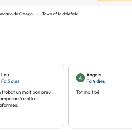
ndado de Otsego
Town of Middlefield
Lou
Angels
A
Fa 3 dies
Fa 4 dies
trobat un molt bon preu
Tot molt bé
omparació a altres
taformes.