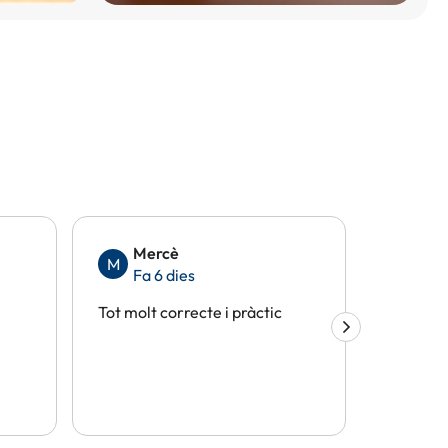
Mercè
Eli
M
E
Fa 6 dies
Fa 
Tot molt correcte i pràctic
Tot perf