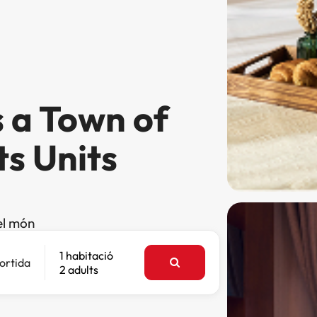
s a Town of
ts Units
el món
1 habitació
ortida
2 adults