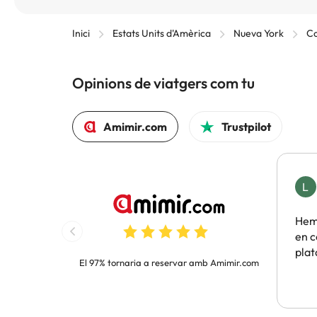
Inici
Estats Units d'Amèrica
Nueva York
Co
Opinions de viatgers com tu
Amimir.com
Trustpilot
L
Hem 
en c
pla
El 97% tornaria a reservar amb Amimir.com