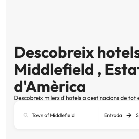
Descobreix hotel
Middlefield , Esta
d'Amèrica
Descobreix milers d'hotels a destinacions de tot 
Cerca
Entrada
S
ciutat,
hotel
o
destinació