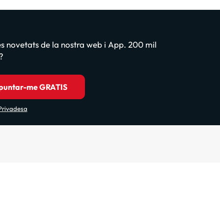
les novetats de la nostra web i App. 200 mil
?
puntar-me GRATIS
 Privadesa