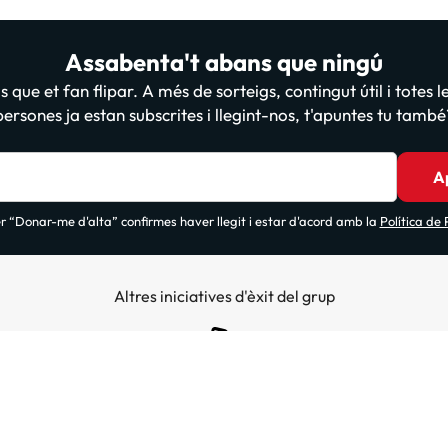
Assabenta't abans que ningú
 que et fan flipar. A més de sorteigs, contingut útil i totes 
persones ja estan subscrites i llegint-nos, t'apuntes tu també
A
 “Donar-me d'alta” confirmes haver llegit i estar d'acord amb la
Política de
Altres iniciatives d'èxit del grup