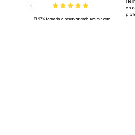
Hem 
en c
pla
El 97% tornaria a reservar amb Amimir.com
Rep GRATIS ofertes d'hotels dels bons, dels
Introdueix el teu email
En prémer