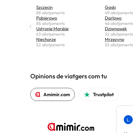
Szczecin
Gąski
88 allotjaments
49 allotjament
Pobierowo
Darlowo
85 allotjaments
46 allotjament
Ustronie Morskie
Dziwnowek
63 allotjaments
32 allotjament
Niechorze
Mrzezyno
52 allotjaments
32 allotjament
Opinions de viatgers com tu
Amimir.com
Trustpilot
L