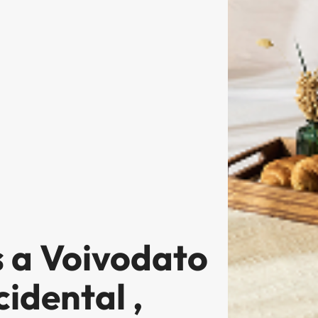
s a Voivodato
idental ,