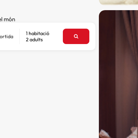
el món
1 habitació
ortida
2 adults