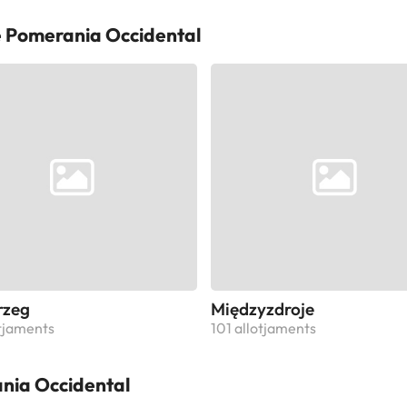
e Pomerania Occidental
rzeg
Międzyzdroje
otjaments
101 allotjaments
ania Occidental