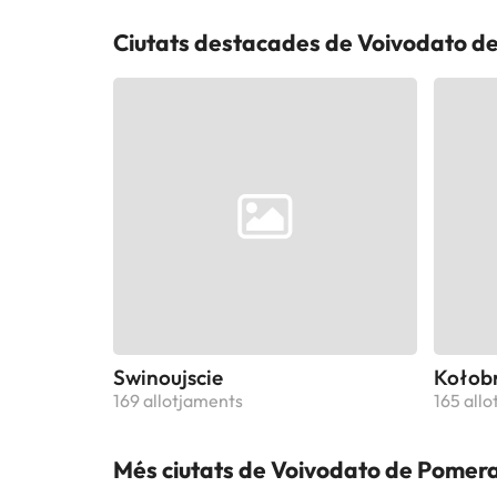
Ciutats destacades de Voivodato d
Swinoujscie
Kołob
169 allotjaments
165 all
Més ciutats de Voivodato de Pomer