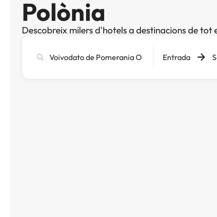
Polònia
Descobreix milers d'hotels a destinacions de tot 
Cerca
Entrada
S
ciutat,
hotel
o
destinació