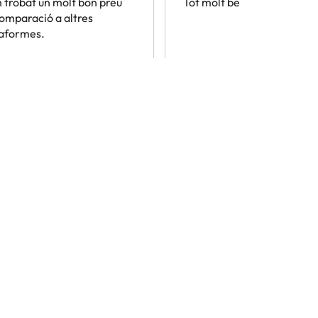
trobat un molt bon preu
Tot molt bé
omparació a altres
taformes.
Assabenta't abans que ningú
 que et fan flipar. A més de sorteigs, contingut útil i totes 
persones ja estan subscrites i llegint-nos, t'apuntes tu també
A
 “Donar-me d'alta” confirmes haver llegit i estar d'acord amb la
Política de
Altres iniciatives d'èxit del grup