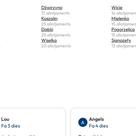
Dźwirzyno
Wicie
s
31 allotjaments
16 allotjamen
Koszalin
Mielenko
s
25 allotjaments
15 allotjamen
Dabki
Pogorzelica
s
25 allotjaments
15 allotjamen
Wiselka
Sianozety
s
20 allotjaments
13 allotjamen
Lou
Angels
A
Fa 3 dies
Fa 4 dies