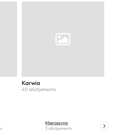
Karwia
40 allotjaments
Mieroszyno
Chalupy
ts
3 allotjaments
3 allotjam