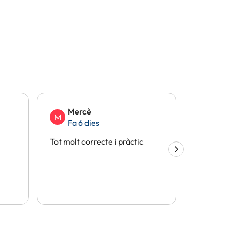
Mercè
Eli
M
E
Fa 6 dies
Fa 
Tot molt correcte i pràctic
Tot perf