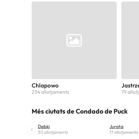
Chlapowo
Jastrz
234 allotjaments
79 allo
Més ciutats de Condado de Puck
Debki
Jurata
30 allotjaments
17 allotjaments