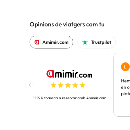
Opinions de viatgers com tu
Amimir.com
Trustpilot
L
Hem 
en c
pla
El 97% tornaria a reservar amb Amimir.com