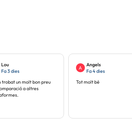
Lou
Angels
A
Fa 3 dies
Fa 4 dies
trobat un molt bon preu
Tot molt bé
omparació a altres
taformes.