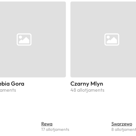
ebia Gora
Czarny Mlyn
tjaments
48 allotjaments
Rewa
Swarzewo
17 allotjaments
8 allotjamen