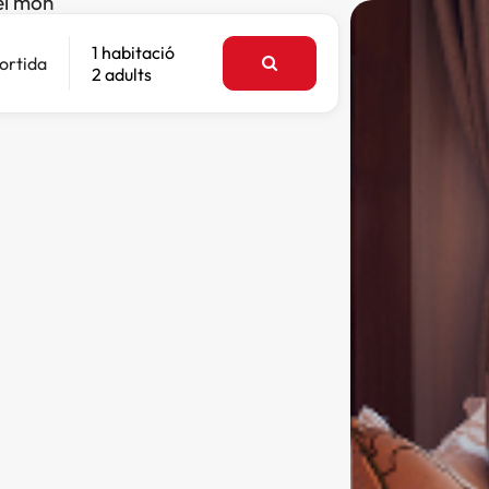
el món
1 habitació
ortida
2 adults