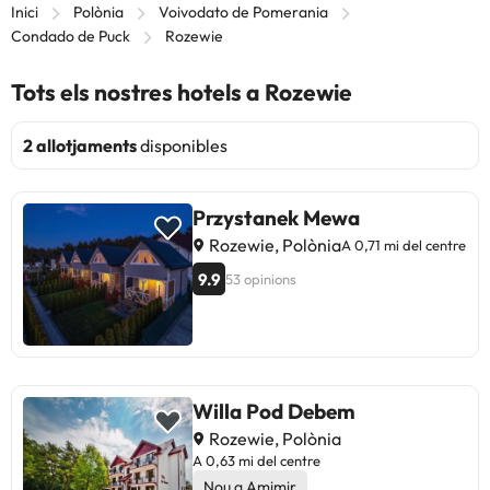
Inici
Polònia
Voivodato de Pomerania
Condado de Puck
Rozewie
Tots els nostres hotels a Rozewie
2 allotjaments
disponibles
Przystanek Mewa
Rozewie, Polònia
A 0,71 mi del centre
9.9
53 opinions
Willa Pod Debem
Rozewie, Polònia
A 0,63 mi del centre
Nou a Amimir