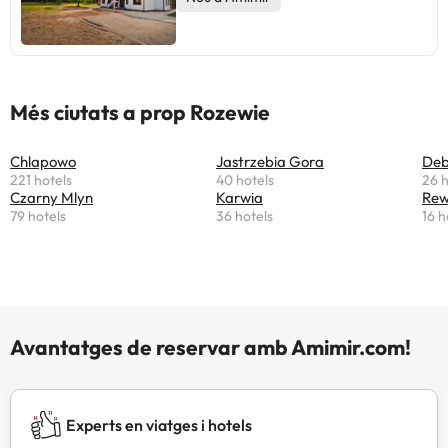
Més ciutats a prop Rozewie
Chlapowo
Jastrzebia Gora
Deb
221 hotels
40 hotels
26 h
Czarny Mlyn
Karwia
Re
79 hotels
36 hotels
16 h
Avantatges de reservar amb Amimir.com!
Experts en viatges i hotels