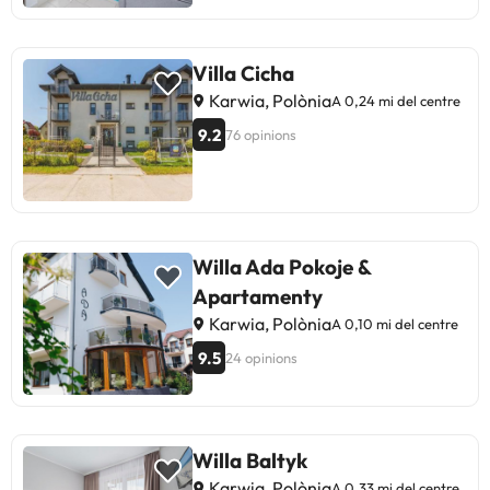
Villa Cicha
Karwia, Polònia
A 0,24 mi del centre
9.2
76 opinions
Willa Ada Pokoje &
Apartamenty
Karwia, Polònia
A 0,10 mi del centre
9.5
24 opinions
Willa Baltyk
Karwia, Polònia
A 0,33 mi del centre