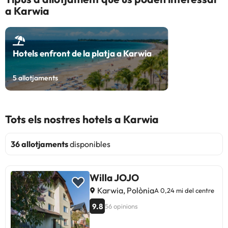
a Karwia
Hotels enfront de la platja a Karwia
5
allotjaments
Tots els nostres hotels a Karwia
36 allotjaments
disponibles
Willa JOJO
Karwia, Polònia
A 0,24 mi del centre
9.8
56 opinions