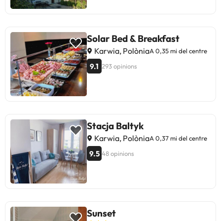
Solar Bed & Breakfast
Karwia, Polònia
A 0,35 mi del centre
9.1
293 opinions
Stacja Baltyk
Karwia, Polònia
A 0,37 mi del centre
9.5
48 opinions
Sunset