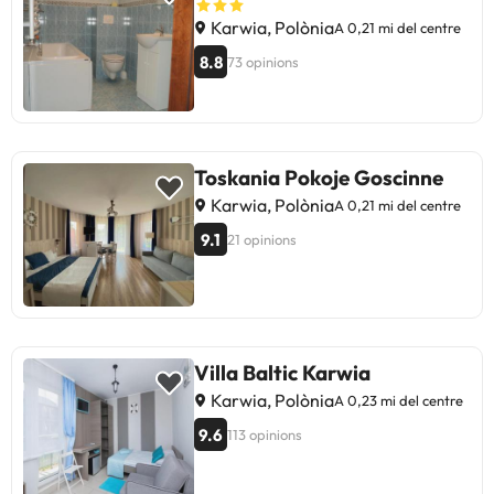
Karwia, Polònia
A 0,21 mi del centre
8.8
73 opinions
Toskania Pokoje Goscinne
Karwia, Polònia
A 0,21 mi del centre
9.1
21 opinions
Villa Baltic Karwia
Karwia, Polònia
A 0,23 mi del centre
9.6
113 opinions