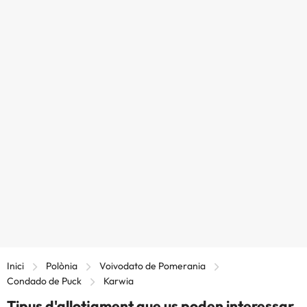
Inici
Polònia
Voivodato de Pomerania
Condado de Puck
Karwia
Tipus d'allotjament que us poden interessar