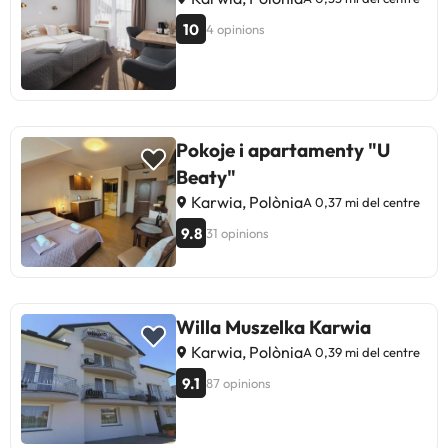
10
4 opinions
Pokoje i apartamenty "U
Beaty"
Karwia, Polònia
A 0,37 mi del centre
9.8
31 opinions
Willa Muszelka Karwia
Karwia, Polònia
A 0,39 mi del centre
9.1
87 opinions