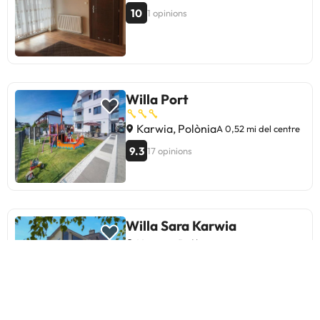
10
1 opinions
Willa Port
Karwia, Polònia
A 0,52 mi del centre
9.3
17 opinions
Willa Sara Karwia
Karwia, Polònia
A 0,14 mi del centre
9
125 opinions