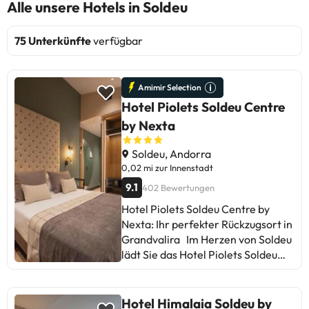
Alle unsere Hotels in Soldeu
75 Unterkünfte
verfügbar
Amimir Selection
Hotel Piolets Soldeu Centre
by Nexta
Soldeu, Andorra
0,02 mi zur Innenstadt
9.1
402 Bewertungen
Hotel Piolets Soldeu Centre by
Nexta: Ihr perfekter Rückzugsort in
Grandvalira Im Herzen von Soldeu
lädt Sie das Hotel Piolets Soldeu
Centre by Nexta ein, Andorra mit
den Bergen als Protagonisten und
den Pisten von Grandvalira in
Hotel Himalaia Soldeu by