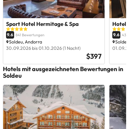
Sport Hotel Hermitage & Spa
Hotel 
9.6
9.6
841 Bewertungen
439
Soldeu, Andorra
Soldeu
30.09.2026 bis 01.10.2026 (1 Nacht)
01.09.2
$397
Hotels mit ausgezeichneten Bewertungen in
Soldeu