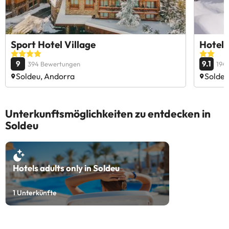
Sport Hotel Village
Hotel 
9
9.1
394 Bewertungen
194
Soldeu, Andorra
Soldeu
Unterkunftsmöglichkeiten zu entdecken in
Soldeu
Hotels adults only in Soldeu
1
Unterkünfte