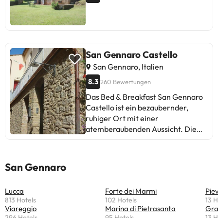
San Gennaro Castello
San Gennaro, Italien
8.3
260 Bewertungen
Das Bed & Breakfast San Gennaro
Castello ist ein bezaubernder,
ruhiger Ort mit einer
atemberaubenden Aussicht. Die
Gäste schätzen den Komfort der
Zimmer, die familiäre Atmosphäre
und die Freundlichkeit von Dario
San Gennaro
und Marie. Einige schlagen vor, die
Beleuchtung in den Zimmern zu
Lucca
Forte dei Marmi
Pie
verbessern. Insgesamt ist es ideal,
813 Hotels
102 Hotels
13 H
um abzuschalten und die Toskana
Viareggio
Marina di Pietrasanta
Gra
mit dem Auto zu erkunden. Obwohl
296 Hotels
95 Hotels
13 H