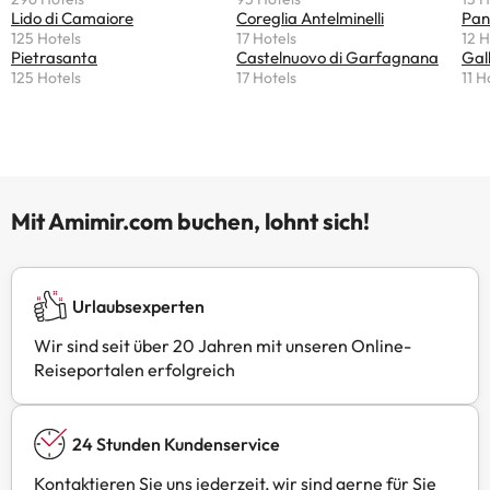
es Kritik an der abgelegenen Lage
Lido di Camaiore
Coreglia Antelminelli
Pan
125 Hotels
17 Hotels
12 H
und einigen enttäuschenden
Pietrasanta
Castelnuovo di Garfagnana
Gal
Erfahrungen mit dem Zimmer gab,
125 Hotels
17 Hotels
11 H
loben die meisten die
außergewöhnliche
Gastfreundschaft und das
authentische Erlebnis. Perfekt für
diejenigen, die einen gemütlichen
und entspannenden Ort abseits
Mit Amimir.com buchen, lohnt sich!
vom Trubel suchen.
Urlaubsexperten
Wir sind seit über 20 Jahren mit unseren Online-
Reiseportalen erfolgreich
24 Stunden Kundenservice
Kontaktieren Sie uns jederzeit, wir sind gerne für Sie