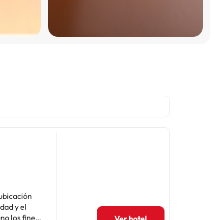
 ubicación
dad y el
no los fines
Ver hotel