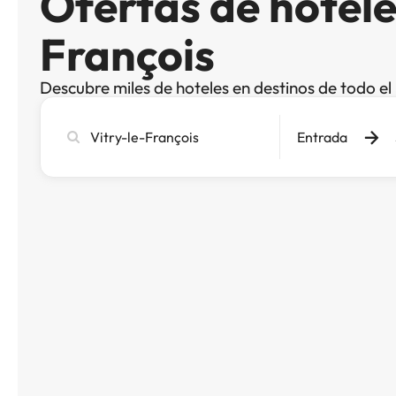
Ofertas de hotele
François
Descubre miles de hoteles en destinos de todo e
Busca
Entrada
ciudad,
hotel
o
destino