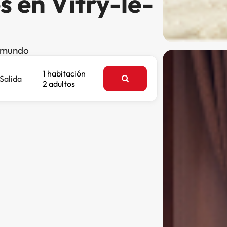
s en Vitry-le-
l mundo
1 habitación
Salida
2 adultos