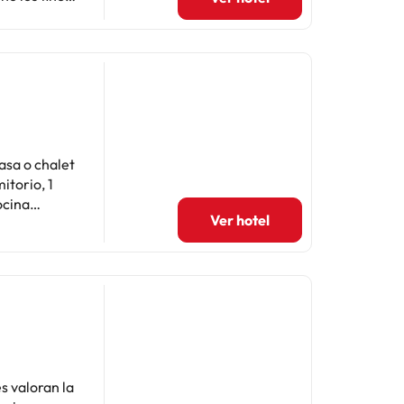
lmente para
ro, sin
d del
 ciudad sin
asa o chalet
ocina
Ver hotel
ar
ciones
 el
 reserva.
s valoran la