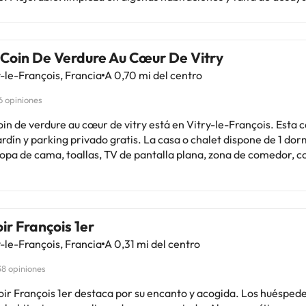
ana. En general, una opción económica con potencial, especia
cortos. Ideal para quienes buscan una estancia sencilla en el cent
 expectativas de lujo. A pesar de algunas críticas, la amabilida
 Coin De Verdure Au Cœur De Vitry
l suma puntos. Un lugar con carácter, perfecto para explorar la
 mucho.
-le-François, Francia
A 0,70 mi del centro
6 opiniones
oin de verdure au cœur de vitry está en Vitry-le-François. Esta c
parking privado gratis. La casa o chalet dispone de 1 dormitorio, 1
ropa de cama, toallas, TV de pantalla plana, zona de comedor, c
equipada y terraza con vistas al jardín. El aeropuerto (Aeropuerto de
s-Vatry) está a 34 km.En este alojamiento no se pueden celebr
s de soltero o soltera ni fiestas similares. Informa a con antelación de tu
evista de llegada. Para ello, puedes utilizar el apartado de peti
r François 1er
ales al hacer la reserva o ponerte en contacto directamente con
-le-François, Francia
A 0,31 mi del centro
iento. Los datos de contacto aparecen en la confirmación de la
nado por un particular
38 opiniones
oir François 1er destaca por su encanto y acogida. Los huéspede