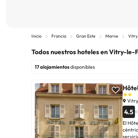
Inicio
Francia
Gran Este
Marne
Vitry
Todos nuestros hoteles en Vitry-le-
17 alojamientos
disponibles
Hôtel
Vitry
4.5
9
El Hôt
céntri
servici