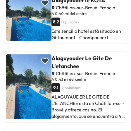
Alaguyauder le KOTA
Châtillon-sur-Broué, Francia
A 0,40 mi del centro
8.2
7 opiniones
Este sencillo hotel está situado en
Giffaumont - Champaubert.
Alaguyauder Le Gite De
L'etanchee
Châtillon-sur-Broué, Francia
A 0,43 mi del centro
9.1
12 opiniones
ALAGUYAUDER LE GITE DE
L'ETANCHEE está en Châtillon-sur-
Broué y ofrece casino. El
alojamiento, que se encuentra a 47
km de Nigloland, ofrece terraza y
parking privado gratis. Este chalet