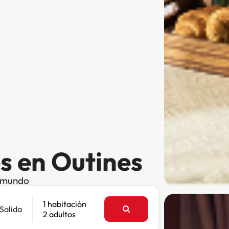
s en Outines
l mundo
1 habitación
Salida
2 adultos