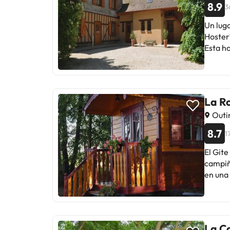
8.9
3
Un lug
Hosterí
Esta ho
La Ro
Outin
8.7
1
El Gite
campiñ
en una c
dispone
cocina,
desayu
practi
La Ca