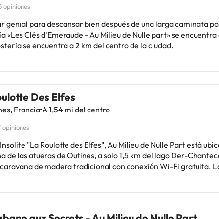
6 opiniones
ar genial para descansar bien después de una larga caminata por
a «Les Clés d'Emeraude - Au Milieu de Nulle part» se encuentra
stería se encuentra a 2 km del centro de la ciudad.
ulotte Des Elfes
es, Francia
A 1,54 mi del centro
7 opiniones
 Insolite "La Roulotte des Elfes", Au Milieu de Nulle Part está ubi
a de las afueras de Outines, a solo 1,5 km del lago Der-Chantec
aravana de madera tradicional con conexión Wi-Fi gratuita. La caravana
 de una terraza exterior con vistas al bosque y está equipada c
 zona de comedor y baño con ducha, secador de pelo y artículos d
no se sirve bajo petición, y también hay una barbacoa eléctrica
car varias actividades en el lugar, como pesca, senderismo, obs
bane aux Secrets - Au Milieu de Nulle Part