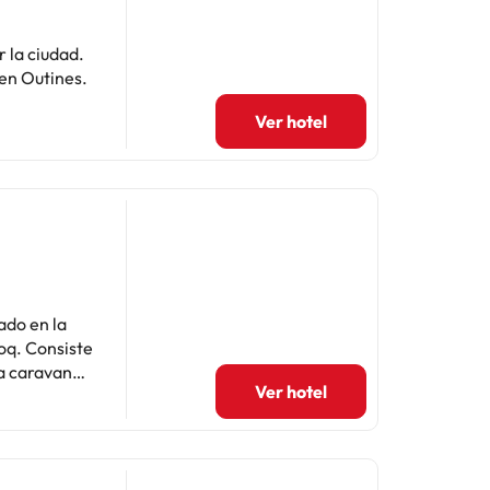
 la ciudad.
 en Outines.
Ver hotel
cado en la
oq. Consiste
Ver hotel
on zona de
e aseo. El
. Se pueden
ervación de