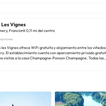
 Les Vignes
ery, Francia
A 0,11 mi del centro
 opiniones
 les Vignes ofrece WiFi gratuita y alojamiento entre los viñedos
y. El establecimiento cuenta con aparcamiento privado gratuit
a visitas a la casa Champagne-Ponson Champagne. Todas las
ciones son amplias y cuentan con TV de pantalla plana. Todas la
s incluyen baño privado con ducha. Todas las mañanas se sirve un
o en la sala de desayunos, que ofrece vistas panorámicas a los
etición y por un suplemento, los huéspedes pueden disfrutar de
ada, jamón, verduras, queso y postre en la terraza. El Dans les Vignes se
 15 km de Reims y a 14 km de Épernay.