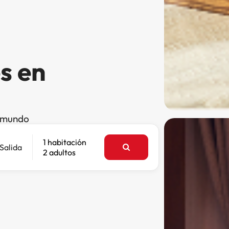
s en
l mundo
1 habitación
Salida
2 adultos