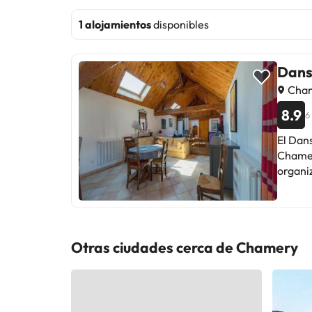
1 alojamientos
disponibles
Dans
Cham
8.9
6
El Dans
Chamer
organiz
habita
habitacione
desayun
Bajo p
Otras ciudades cerca de Chamery
con ensal
halla a