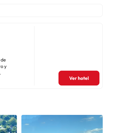
 de
o y
Ver hotel
s
 viñedos.
 una bandeja