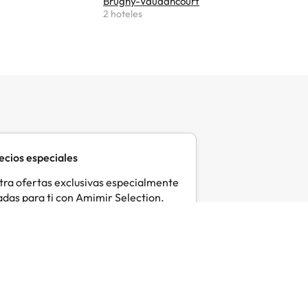
Brugny-Vaudancourt
Cramant
2 hoteles
2 hoteles
ecios especiales
ra ofertas exclusivas especialmente
das para ti con Amimir Selection.