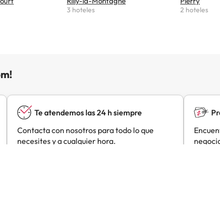
ourt
Rilly-la-Montagne
Pierry
3 hoteles
2 hoteles
om!
Te atendemos las 24 h siempre
Pr
Contacta con nosotros para todo lo que
Encuent
necesites y a cualquier hora.
negocia