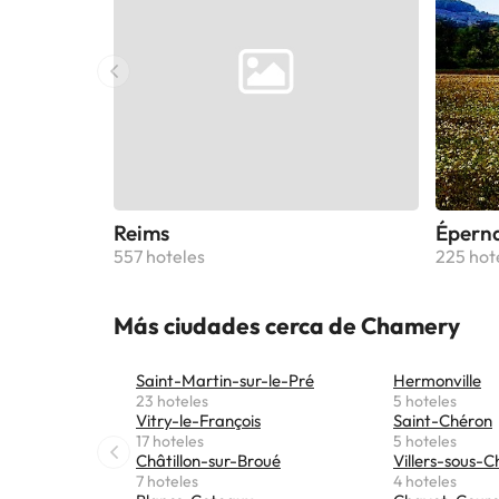
Reims
Épern
557 hoteles
225 hot
Más ciudades cerca de Chamery
Saint-Martin-sur-le-Pré
Hermonville
23 hoteles
5 hoteles
Vitry-le-François
Saint-Chéron
17 hoteles
5 hoteles
Châtillon-sur-Broué
Villers-sous-Ch
7 hoteles
4 hoteles