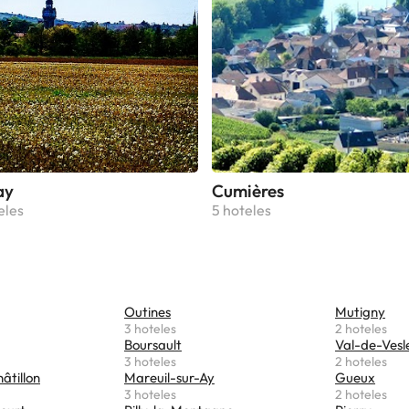
ay
Cumières
eles
5 hoteles
Outines
Mutigny
3 hoteles
2 hoteles
Boursault
Val-de-Vesl
3 hoteles
2 hoteles
âtillon
Mareuil-sur-Ay
Gueux
3 hoteles
2 hoteles