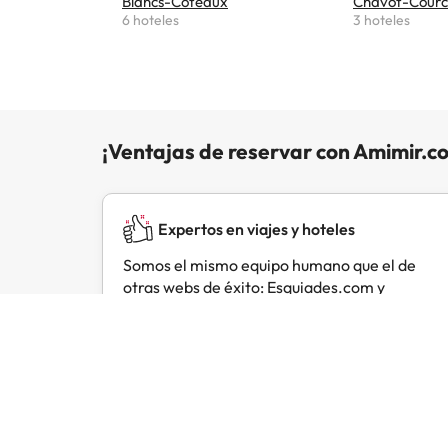
Blancs-Coteaux
Chavot-Courc
6 hoteles
3 hoteles
¡Ventajas de reservar con Amimir.c
Expertos en viajes y hoteles
Somos el mismo equipo humano que el de
otras webs de éxito: Esquiades.com y
Buscounchollo.com.
Opiniones de viajeros como tú