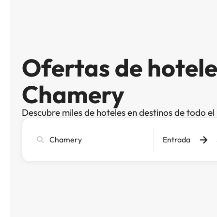
Ofertas de hotele
Chamery
Descubre miles de hoteles en destinos de todo e
Busca
Entrada
ciudad,
hotel
o
destino