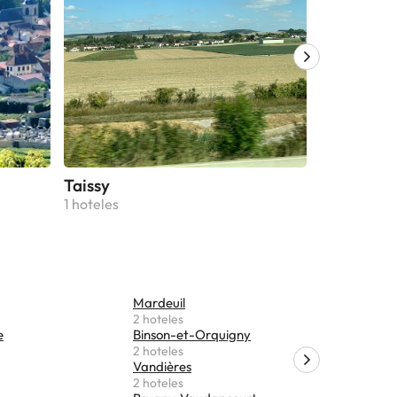
Taissy
Tinqueux
1 hoteles
1 hoteles
Mardeuil
Lavannes
2 hoteles
2 hoteles
e
Binson-et-Orquigny
Le Mesnil
2 hoteles
2 hoteles
Vandières
Bouzy
2 hoteles
2 hoteles