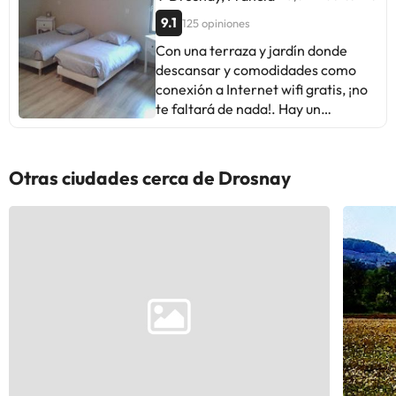
9.1
125 opiniones
Con una terraza y jardín donde
descansar y comodidades como
conexión a Internet wifi gratis, ¡no
te faltará de nada!. Hay un
aparcamiento sin asistencia
gratuito disponible.. #Con una
terraza y jardín donde descansar y
Otras ciudades cerca de Drosnay
comodidades como conexión a
Internet wifi gratis, ¡no te faltará de
nada!. Hay un aparcamiento sin
asistencia gratuito disponible..
Mandatory fees: Los siguientes
cargos se pagan en el alojamiento:
Tasa municipal: 0.50 EUR por
persona y por noche. Esta tasa no
se aplica a menores de 18 años.
Hemos incluido todos los cargos
que nos ha proporcionado el