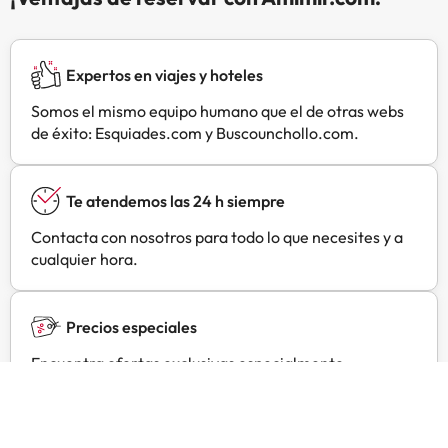
obligatorio llevar mascarilla en las
zonas comunes. . Instructions:
Puede aplicarse un recargo por
Expertos en viajes y hoteles
cada persona adicional, según la
política del alojamiento. A tu
Somos el mismo equipo humano que el de otras webs
llegada, pueden pedirte un
de éxito: Esquiades.com y Buscounchollo.com.
documento de identidad oficial con
foto y una tarjeta de crédito o
débito, o un depósito en efectivo,
Te atendemos las 24 h siempre
para cubrir los gastos imprevistos.
Contacta con nosotros para todo lo que necesites y a
No se garantizan las solicitudes
cualquier hora.
especiales, que están sujetas a
disponibilidad en el momento de la
llegada y pueden suponer un
Precios especiales
recargo adicional. Para reservar
cunas o camas infantiles, ponte en
Encuentra ofertas exclusivas especialmente
contacto con el alojamiento con
negociadas para ti con Amimir Selection.
antelación. Este alojamiento
acepta efectivo. . Special
instructions: Este alojamiento no