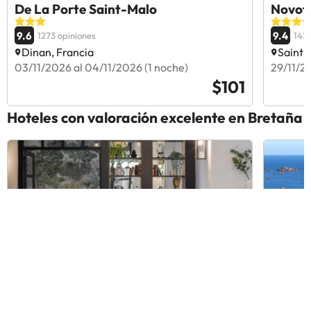
De La Porte Saint-Malo
Novote
9.6
9.4
1273 opiniones
1433
Dinan, Francia
Saint-
03/11/2026 al 04/11/2026 (1 noche)
29/11/2
$101
Hoteles con valoración excelente en Bretaña
Bristol Union
Hôtel 