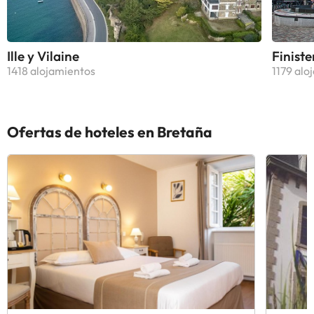
Ille y Vilaine
Finiste
1418 alojamientos
1179 alo
Ofertas de hoteles en Bretaña