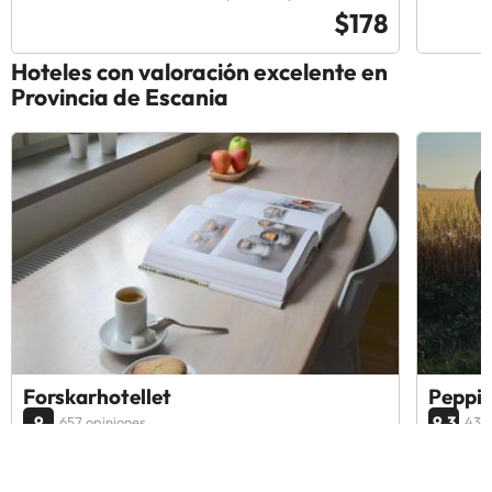
$178
Hoteles con valoración excelente en
Provincia de Escania
Forskarhotellet
Peppin
9
9.3
657 opiniones
433 
Lund, Suecia
Kåsebe