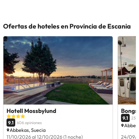
Ofertas de hoteles en Provincia de Escania
Hotell Mossbylund
Bongs
9.1
236 
9.1
606 opiniones
Abbeka
Abbekas, Suecia
11/10/2026 al 12/10/2026 (1 noche)
24/09/2