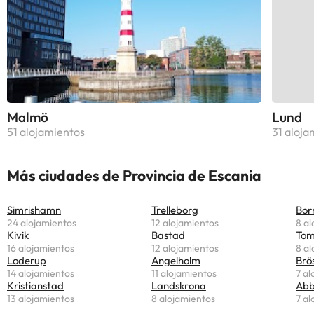
Malmö
Lund
51 alojamientos
31 aloja
Más ciudades de Provincia de Escania
Simrishamn
Trelleborg
Bor
24 alojamientos
12 alojamientos
8 al
Kivik
Bastad
Tome
16 alojamientos
12 alojamientos
8 al
Loderup
Angelholm
Brö
14 alojamientos
11 alojamientos
7 al
Kristianstad
Landskrona
Abb
13 alojamientos
8 alojamientos
7 al