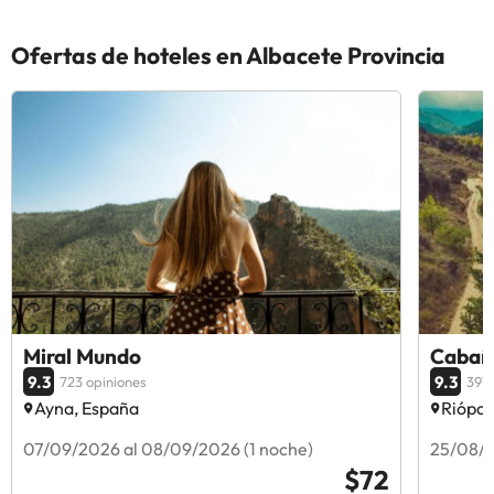
Ofertas de hoteles en Albacete Provincia
Miral Mundo
Cabañ
9.3
9.3
723 opiniones
391 
Ayna, España
Riópar
07/09/2026 al 08/09/2026 (1 noche)
25/08/2
$72