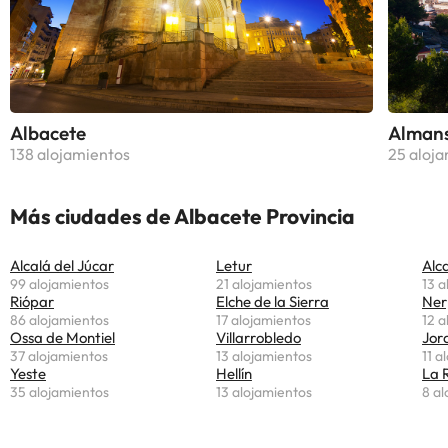
Albacete
Alman
138 alojamientos
25 aloj
Más ciudades de Albacete Provincia
Alcalá del Júcar
Letur
Alc
99 alojamientos
21 alojamientos
13 a
Riópar
Elche de la Sierra
Ner
86 alojamientos
17 alojamientos
12 a
Ossa de Montiel
Villarrobledo
Jor
37 alojamientos
13 alojamientos
11 a
Yeste
Hellín
La 
35 alojamientos
13 alojamientos
8 al