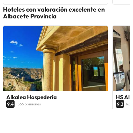
Hoteles con valoración excelente en
Albacete Provincia
Alkalea Hospedería
HS Alc
9.4
9.3
1566 opiniones
1627
Alcalá del Júcar, España
Alcalá