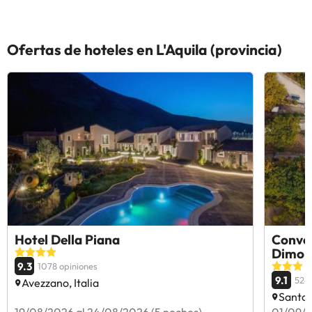
Ofertas de hoteles en L'Aquila (provincia)
Hotel Della Piana
Conve
Dimora
9.3
1078 opiniones
9.1
524 
Avezzano, Italia
Santo 