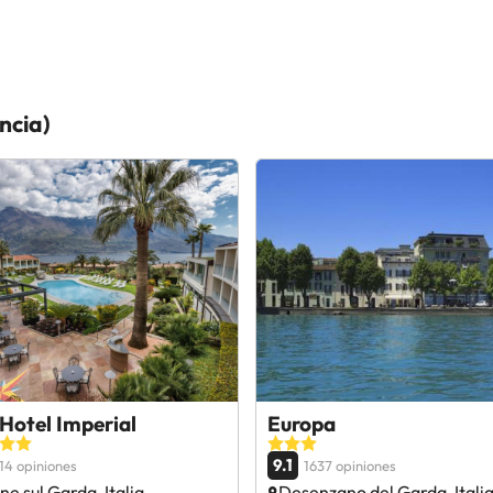
ncia)
Hotel Imperial
Europa
9.1
14 opiniones
1637 opiniones
e sul Garda, Italia
Desenzano del Garda, Itali