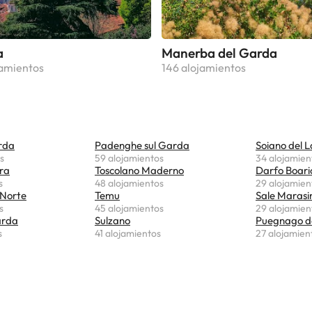
a
Manerba del Garda
jamientos
146 alojamientos
rda
Padenghe sul Garda
Soiano del 
s
59 alojamientos
34 alojamien
ra
Toscolano Maderno
Darfo Boari
s
48 alojamientos
29 alojamien
 Norte
Temu
Sale Marasi
s
45 alojamientos
29 alojamien
arda
Sulzano
Puegnago d
s
41 alojamientos
27 alojamien