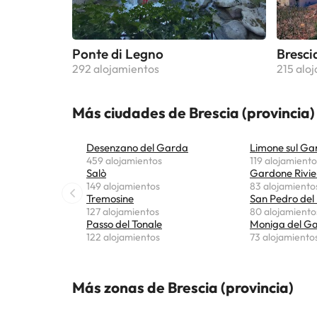
Ponte di Legno
Bresci
292 alojamientos
215 alo
Más ciudades de Brescia (provincia)
Desenzano del Garda
Limone sul Ga
459 alojamientos
119 alojamiento
Salò
Gardone Rivie
149 alojamientos
83 alojamiento
Tremosine
San Pedro del
127 alojamientos
80 alojamiento
Passo del Tonale
Moniga del G
122 alojamientos
73 alojamiento
Más zonas de Brescia (provincia)