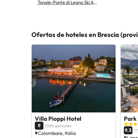
Tonale-Ponte di Legno Ski Area
Ofertas de hoteles en Brescia (provi
Villa Pioppi Hotel
Park 
9
2585 opiniones
9.3
17
Colombare, Italia
Limon