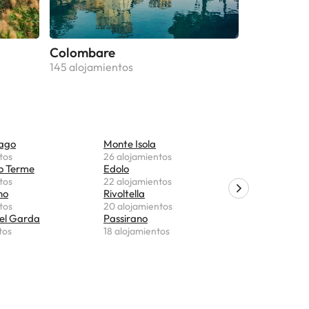
Colombare
145 alojamientos
Lago
Monte Isola
Cecina
tos
26 alojamientos
18 alojami
o Terme
Edolo
Clusane
tos
22 alojamientos
18 alojami
no
Rivoltella
Vezza d'O
tos
20 alojamientos
17 alojami
el Garda
Passirano
Bedizzole
tos
18 alojamientos
16 alojami