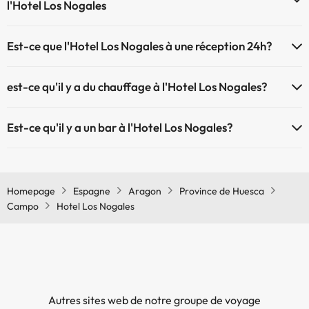
l'Hotel Los Nogales
À l'hôtel Hotel Los Nogales les animaux de compagnie ne sont pas
Est-ce que l'Hotel Los Nogales à une réception 24h?
admis.
L'Hotel Los Nogales dispose de récepction 24h
est-ce qu'il y a du chauffage à l'Hotel Los Nogales?
Oui, l'Hotel Los Nogales dispose de chauffage dans lez zones
Est-ce qu'il y a un bar à l'Hotel Los Nogales?
communes
Oui, il y a un bar à l'Hotel Los Nogales
Homepage
Espagne
Aragon
Province de Huesca
Campo
Hotel Los Nogales
Autres sites web de notre groupe de voyage