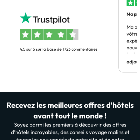
Ma pre
Ma pr
vôtre 
expér
nouve
4.5 sur 5 sur la base de 1723 commentaires
budge
adjou
Recevez les meilleures offres d'hôtels
avant tout le monde !
Soyez parmi les premiers à découvrir des offres
d’hôtels incroyables, des conseils voyage malins et
toutes les nouveautés de notre site et de notre