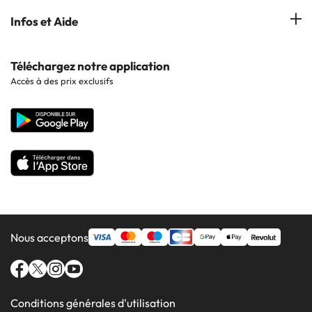
Hôtels à Lloret de Mar
Hôtels à Barcelone
Infos et Aide
Hôtels à Cala d'Or
Hôtels à Sitges
Hôtels en Lisbonne
Hôtels à Pollensa
Contactez-nous
Téléchargez notre application
Hôtels en Séville
Accès à des prix exclusifs
Hôtels à Lluchmajor
Site corporate
Hôtels en Valence
Hôtels en Grenade
Nous acceptons
Conditions générales d'utilisation