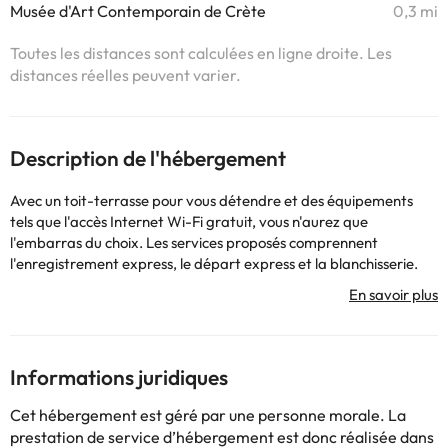
Musée d'Art Contemporain de Crète
0,3 mi
Toutes les distances sont calculées en ligne droite. Les
distances réelles peuvent varier.
Description de l'hébergement
Avec un toit-terrasse pour vous détendre et des équipements
tels que l'accès Internet Wi-Fi gratuit, vous n'aurez que
l'embarras du choix. Les services proposés comprennent
l'enregistrement express, le départ express et la blanchisserie.
Un parking gratuit sans assistance est disponible. Frais
obligatoires : Les frais suivants sont payables sur place : Taxe de
séjour : 0,50 EUR par hébergement et par nuit. Nous avons inclus
tous les frais fournis par l'hébergement. . Politiques :
Conformément à la réglementation nationale, cet hébergement
Informations juridiques
n'accepte pas les paiements en espèces supérieurs à 500 EUR.
Pour plus d'informations, veuillez contacter l'établissement en
Cet hébergement est géré par une personne morale. La
utilisant les coordonnées figurant sur la confirmation de
prestation de service d’hébergement est donc réalisée dans