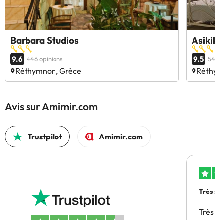
Barbara Studios
Asikik
9.6
9.5
446 opinions
54 o
Réthymnon, Grèce
Réthy
Avis sur Amimir.com
Trustpilot
Amimir.com
Très s
Très 