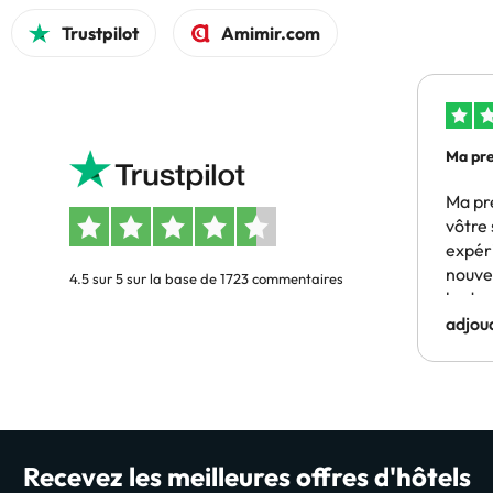
Trustpilot
Amimir.com
Ma pre
Ma pr
vôtre 
expér
nouve
4.5 sur 5 sur la base de 1723 commentaires
budge
adjou
Recevez les meilleures offres d'hôtels