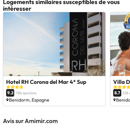
Logements similaires susceptibles de vous
intéresser
Hotel RH Corona del Mar 4* Sup
Villa 
9.2
8.7
786 opinions
518 
Benidorm, Espagne
Benid
Avis sur Amimir.com