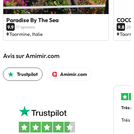
Paradise By The Sea
COCO 
9.9
9.8
17 opinions
28 o
Taormine, Italie
Taormi
Avis sur Amimir.com
Trustpilot
Amimir.com
Très s
Très 