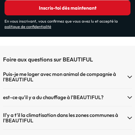
Inscris-toi dès maintenant
En vous inscrivant, vous confirmez que vous avez lu et accepté la
politique de confidentialité
Foire aux questions sur BEAUTIFUL
Puis-je me loger avec mon animal de compagnie à
l'BEAUTIFUL
À l'hôtel BEAUTIFUL les animaux de compagnie sont bienvenus (sous
est-ce qu'il y a du chauffage à l'BEAUTIFUL?
demande et de payement à la réception). Consultez les conditions.
Oui, l'BEAUTIFUL dispose de chauffage dans lez zones communes
Il'y a t'il la climatisation dans les zones communes à
l'BEAUTIFUL
Oui, il y à la climatisation aux zone communes de l'BEAUTIFUL