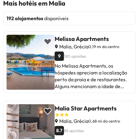
Mais hotéis em Malia
192 alojamentos
disponíveis
Melissa Apartments
Malia, Grécia
0,19 mi do centro
9
180 opiniões
No Melissa Apartments, os
hóspedes apreciam a localização
perto da praia e de restaurantes.
Alguns mencionam a idade de
certos electrodomésticos nas
cozinhas como um ponto a
melhorar, embora isso não afecte a
Malia Star Apartments
experiência. Destacam a piscina, o
tratamento familiar, a limpeza
Malia, Grécia
0,68 mi do centro
impecável e o ambiente tranquilo.
8.7
88 opiniões
Alguns opiniões referem a falta de