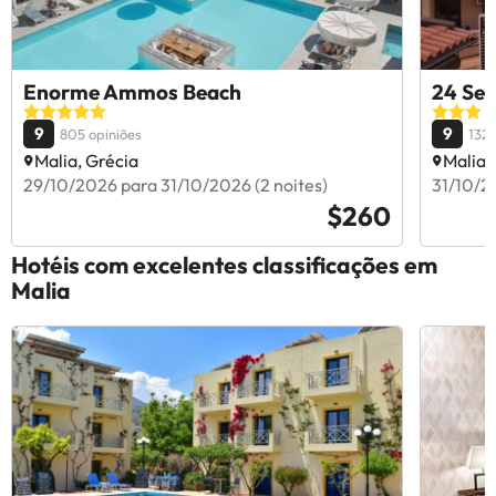
Enorme Ammos Beach
24 Sev
9
9
805 opiniões
132 
Malia, Grécia
Malia,
29/10/2026 para 31/10/2026 (2 noites)
31/10/20
$260
Hotéis com excelentes classificações em
Malia