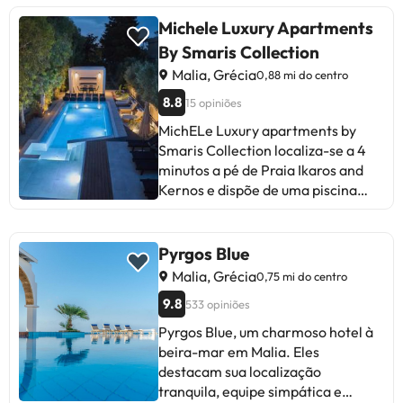
café e chaleira. Cretaquarium
Thalassocosmos fica a 21 km de
Michele Luxury Apartments
RockRose, enquanto Lago
By Smaris Collection
Voulismeni está a 29 km da
Malia, Grécia
0,88 mi do centro
propriedade. O Aeroporto
Internacional de Heraklion fica a 29
8.8
15 opiniões
km de distância.Esta propriedade
MichELe Luxury apartments by
não permite a realização de festas
Smaris Collection localiza-se a 4
de despedida de solteiros(as) e
minutos a pé de Praia Ikaros and
festas semelhantes. Este
Kernos e dispõe de uma piscina
alojamento tem gestão particular
exterior sazonal, um jardim e
acomodações com ar
condicionado, varanda e acesso
Pyrgos Blue
Wi-Fi gratuito. O alojamento
Malia, Grécia
0,75 mi do centro
disponibiliza terraço, área de estar,
9.8
533 opiniões
televisão de ecrã plano, uma
cozinha totalmente equipada com
Pyrgos Blue, um charmoso hotel à
um frigorífico e um forno, e uma
beira-mar em Malia. Eles
casa de banho privativa com
destacam sua localização
chuveiro e um secador de cabelo.
tranquila, equipe simpática e