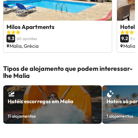
Milos Apartments
Hotel 
9.3
9.2
60 opiniões
5 op
Malia, Grécia
Malia,
Tipos de alojamento que podem interessar-
lhe Malia
Hotéis escorregas em Malia
Hotéis só pa
11
alojamentos
1
alojamentos