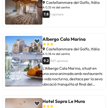
Castellammare del Golfo, Itàlia
A 0,15 mi del centre
7.8
3 opinions
Albergo Cala Marina
Castellammare del Golfo, Itàlia
A 0,18 mi del centre
9.2
1327 opinions
L'Albergo Cala Marina, situat en
una zona animada amb restaurants
i vida nocturna, destaca per la seva
ubicació tranquil·la al final del
passeig marítim. Els hostes valoren
l'amplitud de les habitacions
familiars, l'esmorzar bufet complet
Hotel Sopra Le Mura
amb vistes al port i la amabilitat del