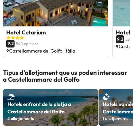
Hotel Cetarium
Hotel 
9.2
280 
9.2
540 opinions
Castel
Castellammare del Golfo, Itàlia
Tipus d'allotjament que us poden interessar
a Castellammare del Golfo
Hotels enfront de la platja a
Hotels només
Castellammare del Golfo
Castellammar
3
allotjaments
1
allotjaments