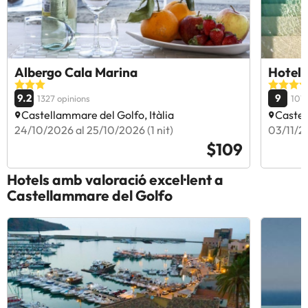
Albergo Cala Marina
Hotel 
9.2
9
1327 opinions
1013
Castellammare del Golfo, Itàlia
Castel
24/10/2026 al 25/10/2026 (1 nit)
03/11/20
$109
Hotels amb valoració excel·lent a
Castellammare del Golfo