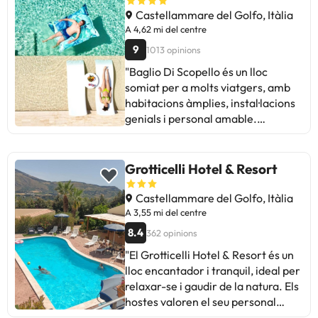
apunten al soroll i la congestió als
Castellammare del Golfo, Itàlia
voltants. En resum, és un lloc
A 4,62 mi del centre
acollidor amb un servei de qualitat,
9
1013 opinions
ideal per a aquells que busquen
"Baglio Di Scopello és un lloc
comoditat i bona atenció a
somiat per a molts viatgers, amb
Castellammare del Golfo.
habitacions àmplies, instal·lacions
genials i personal amable.
Destaquen la ubicació cèntrica, la
piscina i l'esmorzar ric. Alguns
comentaris mencionen que les
Grotticelli Hotel & Resort
habitacions podrien necessitar
renovació i que el soroll d'algunes
Castellammare del Golfo, Itàlia
àrees comunes podria millorar. En
A 3,55 mi del centre
general, és un hotel molt
8.4
362 opinions
recomanat per gaudir de Scopello,
"El Grotticelli Hotel & Resort és un
ideal per escapades tranquil·les i a
lloc encantador i tranquil, ideal per
prop de la natura. Un racó perfecte
relaxar-se i gaudir de la natura. Els
per relaxar-se i explorar la zona!
hostes valoren el seu personal
amable, la neteja de les