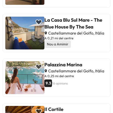
La Casa Blu Sul Mare - The
Blue House By The Sea
Castellammare del Golfo, Itàlia
A 0,21 mi del centre
Nou a Amimir
Palazzina Marina
Castellammare del Golfo, Itàlia
A 0,25 mi del centre
9.3
16 opinions
Il Cortile