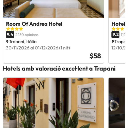
Room Of Andrea Hotel
Hotel 
9.4
9.2
2230 opinions
1194
Trapani, Itàlia
Trapani
30/11/2026 al 01/12/2026 (1 nit)
12/10/20
$58
Hotels amb valoració excel·lent a Trapani