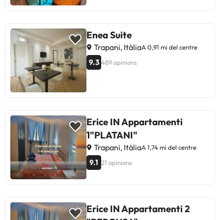
excel·lent i recomana el B&B per
explorar Trapani i les illes properes.
Ideal per a aquells que busquen
Enea Suite
comoditat i hospitalitat en un
Trapani, Itàlia
A 0,91 mi del centre
entorn històric i pintoresc."
9.3
489 opinions
Erice IN Appartamenti
1"PLATANI"
Trapani, Itàlia
A 1,74 mi del centre
9.1
21 opinions
Erice IN Appartamenti 2