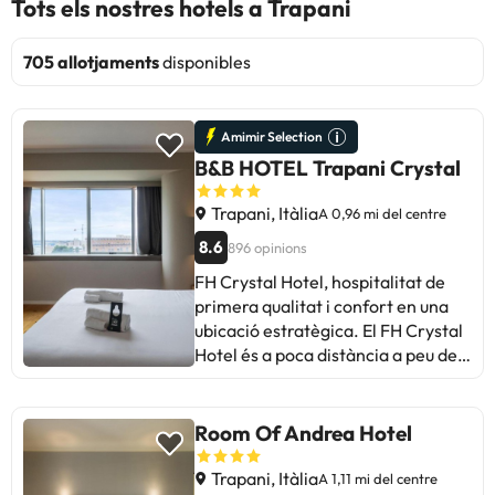
Tots els nostres hotels a Trapani
705 allotjaments
disponibles
Amimir Selection
B&B HOTEL Trapani Crystal
Trapani, Itàlia
A 0,96 mi del centre
8.6
896 opinions
FH Crystal Hotel, hospitalitat de
primera qualitat i confort en una
ubicació estratègica. El FH Crystal
Hotel és a poca distància a peu del
centre de Trapani i el seu port, on
es pot agafar un ferri que el
portarà a les illes Egadi en només
Room Of Andrea Hotel
vint minuts. És un edifici modern
que ofereix instal·lacions de gran
Trapani, Itàlia
A 1,11 mi del centre