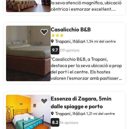
la seva atenció magnífica, ubicació
cèntrica i esmorzar excel·lent.
Alguns mencionen millores
necessàries a les habitacions i
varietat a l'esmorzar. Malgrat
Casalicchio B&B
petits detalls, l'estada és bona i el
personal és amable i servicial.
Trapani, Itàlia
A 1,34 mi del centre
Ideal per a aquells que busquen
9.7
219 opinions
comoditat i proximitat a la platja i
"Casalicchio B&B, a Trapani,
al centre històric. Una opció a
destaca per la seva ubicació a prop
considerar a Tràpani!"
del port i el centre. Els hostes
valoren l'esmorzar amb pastisseria
fresca i l'amplitud de les
habitacions. Alguns mencionen la
manca d'aparcament gratuït i les
Essenza di Zagara, 5min
escales estretes. El propietari rep
dalle spiagge e porto
elogis per la seva amabilitat i
Trapani, Itàlia
A 1,21 mi del centre
consells locals. Malgrat les petites
millores necessàries, la majoria
8.2
34 opinions
qualifica l'experiència com