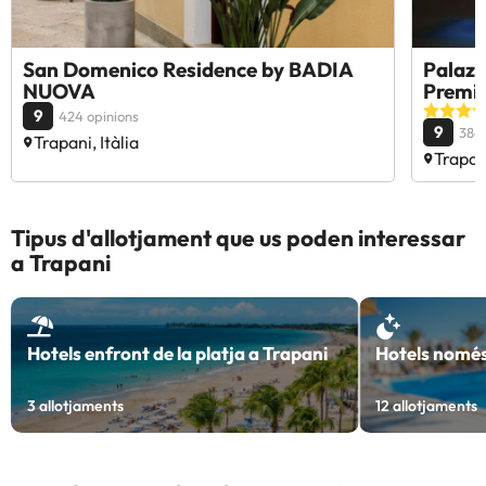
San Domenico Residence by BADIA
Palazz
NUOVA
Premie
9
424 opinions
9
386 
Trapani, Itàlia
Trapani
Tipus d'allotjament que us poden interessar
a Trapani
Hotels enfront de la platja a Trapani
Hotels només
3
allotjaments
12
allotjaments