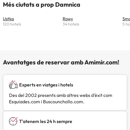
Més ciutats a prop Damnica
Ustka
Rowy
Smo
120 hotels
34 hotels
5 ho
Avantatges de reservar amb Amimir.com!
Experts en viatges i hotels
Des del 2002 presents amb altres webs d'èxit com
Esquiades.com i Buscounchollo.com.
T'atenem les 24 h sempre