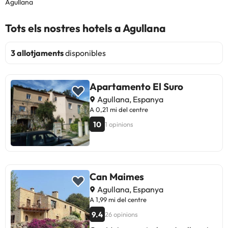
Agullana
Tots els nostres hotels a Agullana
3 allotjaments
disponibles
Apartamento El Suro
Agullana, Espanya
A 0,21 mi del centre
10
1 opinions
Can Maimes
Agullana, Espanya
A 1,99 mi del centre
9.4
26 opinions