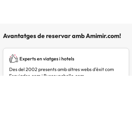
transferència bancària.
L'allotjament es posarà en
contacte amb tu després de fer la
reserva i et donarà més
informació. Gestionat per un
Avantatges de reservar amb Amimir.com!
particular
Experts en viatges i hotels
Des del 2002 presents amb altres webs d'èxit com
Esquiades.com i Buscounchollo.com.
T'atenem les 24 h sempre
Contacta amb nosaltres per a tot allò que necessitis ia
qualsevol hora.