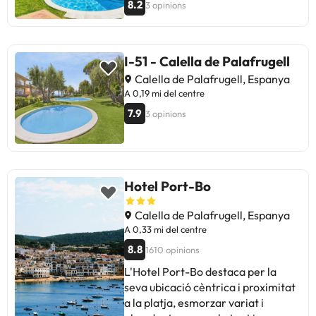
8.2
3 opinions
I-51 - Calella de Palafrugell
Calella de Palafrugell, Espanya
A 0,19 mi del centre
7.9
3 opinions
Hotel Port-Bo
Calella de Palafrugell, Espanya
A 0,33 mi del centre
8.8
1610 opinions
L'Hotel Port-Bo destaca per la
seva ubicació cèntrica i proximitat
a la platja, esmorzar variat i