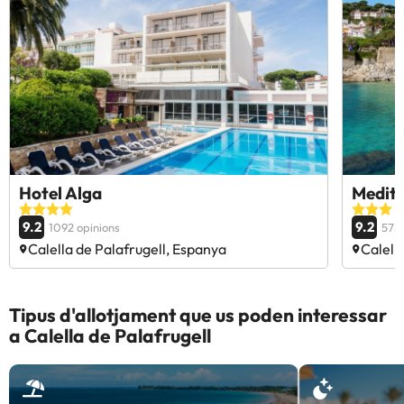
Hotel Alga
Medite
9.2
9.2
1092 opinions
573 
Calella de Palafrugell, Espanya
Calell
Tipus d'allotjament que us poden interessar
a Calella de Palafrugell