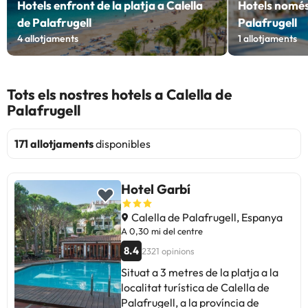
Hotels enfront de la platja a Calella
Hotels només 
de Palafrugell
Palafrugell
4
allotjaments
1
allotjaments
Tots els nostres hotels a Calella de
Palafrugell
171 allotjaments
disponibles
Hotel Garbí
Calella de Palafrugell, Espanya
A 0,30 mi del centre
8.4
2321 opinions
Situat a 3 metres de la platja a la
localitat turística de Calella de
Palafrugell, a la província de