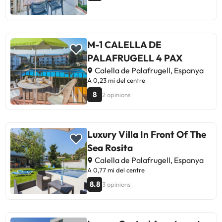
l'hotel.
M-1 CALELLA DE
PALAFRUGELL 4 PAX
Calella de Palafrugell, Espanya
A 0,23 mi del centre
8
2 opinions
Luxury Villa In Front Of The
Sea Rosita
Calella de Palafrugell, Espanya
A 0,77 mi del centre
8.8
3 opinions