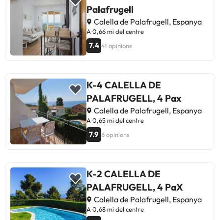
Palafrugell
submarinisme. Pots consultar les
seves tarifes directament a
Calella de Palafrugell, Espanya
l'establiment. Aquesta informació
A 0,66 mi del centre
està subjecta a canvis per part de
7.4
41 opinions
l'allotjament.
K-4 CALELLA DE
PALAFRUGELL, 4 Pax
Calella de Palafrugell, Espanya
A 0,65 mi del centre
7.9
6 opinions
K-2 CALELLA DE
PALAFRUGELL, 4 PaX
Calella de Palafrugell, Espanya
A 0,68 mi del centre