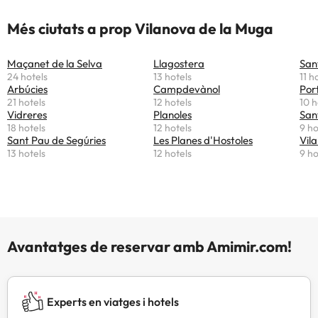
Més ciutats a prop Vilanova de la Muga
Maçanet de la Selva
Llagostera
San
24 hotels
13 hotels
11 h
Arbúcies
Campdevànol
Por
21 hotels
12 hotels
10 h
Vidreres
Planoles
San
18 hotels
12 hotels
9 ho
Sant Pau de Segúries
Les Planes d'Hostoles
Vila
13 hotels
12 hotels
9 ho
Avantatges de reservar amb Amimir.com!
Experts en viatges i hotels