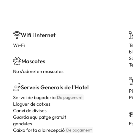
Wifi i Internet
Wi-Fi
T
bi
S
Mascotes
T
No s'admeten mascotes
Serveis Generals de l'Hotel
P
Servei de bugaderia
P
De pagament
Lloguer de cotxes
Canvi de divises
Guarda equipatge gratuit
gandules
E
Caixa forta a la recepció
De pagament