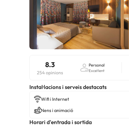
8.3
Personal
Excel·lent
254 opinions
Instal·lacions i serveis destacats
Wifi i Internet
Nens i animació
Horari d'entrada i sortida