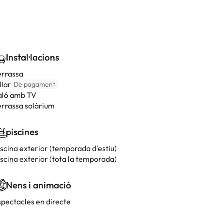
Instal·lacions
errassa
llar
De pagament
aló amb TV
errassa solàrium
piscines
iscina exterior (temporada d'estiu)
iscina exterior (tota la temporada)
Nens i animació
spectacles en directe