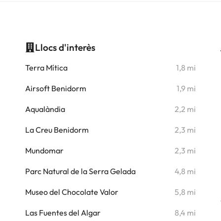
Llocs d'interès
i
Terra Mítica
1,8 mi
i
Airsoft Benidorm
1,9 mi
i
Aqualàndia
2,2 mi
i
La Creu Benidorm
2,3 mi
i
Mundomar
2,3 mi
i
Parc Natural de la Serra Gelada
4,8 mi
i
Museo del Chocolate Valor
5,8 mi
i
Las Fuentes del Algar
8,4 mi