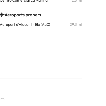
Centro Comercial La Marina
2,3 mi
Aeroports propers
Aeroport d'Alacant - Elx (ALC)
29,3 mi
ant.