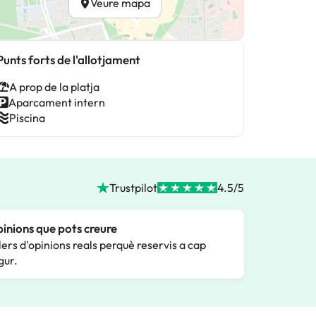
Veure mapa
Punts forts de l'allotjament
A prop de la platja
Aparcament intern
Piscina
Trustpilot
4.5/5
inions que pots creure
lers d'opinions reals perquè reservis a cap
gur.