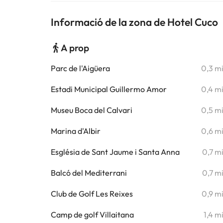
Informació de la zona de Hotel Cuco
A prop
Parc de l'Aigüera
0,3 m
Estadi Municipal Guillermo Amor
0,4 m
Museu Boca del Calvari
0,5 m
Marina d'Albir
0,6 m
Església de Sant Jaume i Santa Anna
0,7 m
Balcó del Mediterrani
0,7 m
Club de Golf Les Reixes
0,9 m
Camp de golf Villaitana
1,4 m