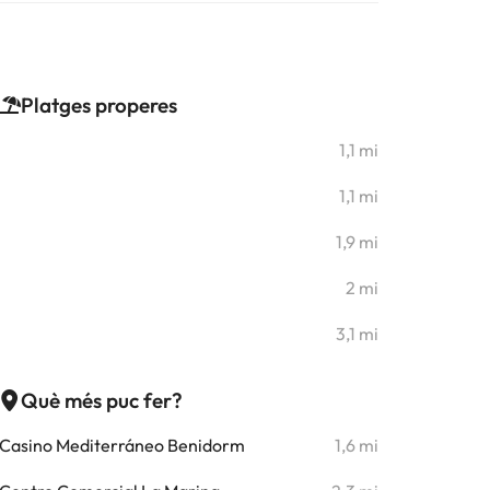
Platges properes
1,1 mi
1,1 mi
1,9 mi
2 mi
3,1 mi
Què més puc fer?
Casino Mediterráneo Benidorm
1,6 mi