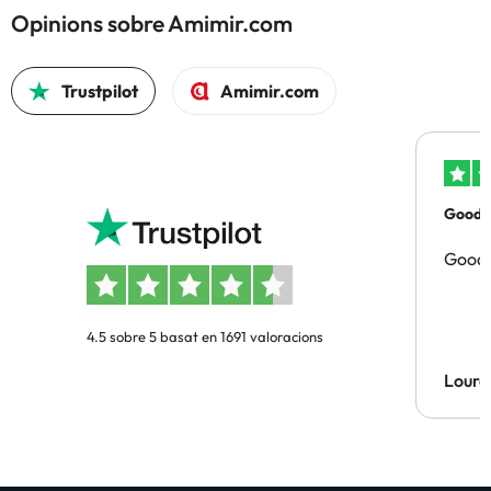
Opinions sobre Amimir.com
Trustpilot
Amimir.com
Good p
Good 
4.5 sobre 5 basat en 1691 valoracions
Lourd