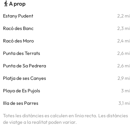
A prop
Estany Pudent
2,2 mi
Racó des Banc
2,3 mi
Racó des Moro
2,4 mi
Punta des Terrats
2,6 mi
Punta de Sa Pedrera
2,6 mi
Platja de ses Canyes
2,9 mi
Playa de Es Pujols
3 mi
Illa de ses Parres
3,1 mi
Totes les distàncies es calculen en línia recta. Les distàncies
de viatge a la realitat poden variar.