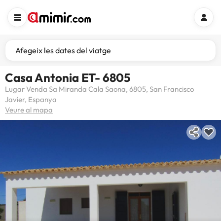
Afegeix les dates del viatge
Casa Antonia ET- 6805
Lugar Venda Sa Miranda Cala Saona, 6805, San Francisco
Javier, Espanya
Veure al mapa