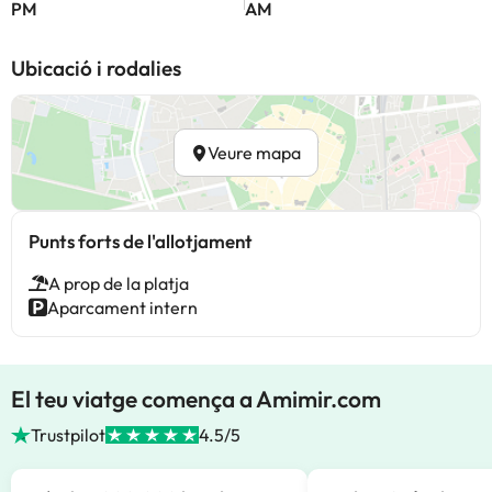
PM
AM
Ubicació i rodalies
Veure mapa
Punts forts de l'allotjament
A prop de la platja
Aparcament intern
El teu viatge comença a Amimir.com
Trustpilot
4.5/5