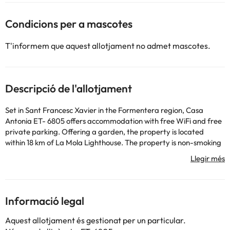
Condicions per a mascotes
T'informem que aquest allotjament no admet mascotes.
Descripció de l'allotjament
Set in Sant Francesc Xavier in the Formentera region, Casa
Antonia ET- 6805 offers accommodation with free WiFi and free
private parking. Offering a garden, the property is located
within 18 km of La Mola Lighthouse. The property is non-smoking
and is located 2.5 km from Cala Saona Beach. The spacious
holiday home has 3 bedrooms, 2 bathrooms, bed linen, towels, a
flat-screen TV with satellite channels, a dining area, a fully
equipped kitchen, and a terrace with garden views. Guests can
take in the ambience of the surroundings from an outdoor dining
Informació legal
area. Punta Pedrera is 4.9 km from the holiday home, while
Estany des Peix Lagoon is 5.2 km from the property. The nearest
Aquest allotjament és gestionat per un particular.
airport is Ibiza Airport, 40 km from Casa Antonia ET- 6805.