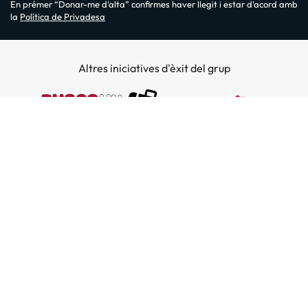
En prémer “Donar-me d'alta” confirmes haver llegit i estar d'acord amb
la
Política de Privadesa
Altres iniciatives d'èxit del grup
Sobre Amimir.com
¿Qui som?
Top destins
La nostra newsletter
Hotels a Salou
Destins a illes
Opinions
Hotels a Lloret de Mar
El nostre blog
Hotels a les Illes Balears
Hoteles en la costa