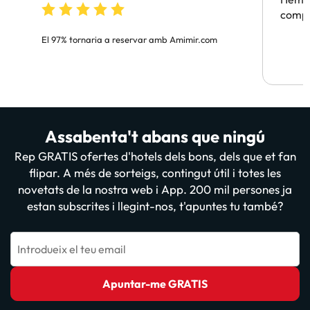
compa
El 97% tornaria a reservar amb Amimir.com
Assabenta't abans que ningú
Rep GRATIS ofertes d'hotels dels bons, dels que et fan
flipar. A més de sorteigs, contingut útil i totes les
novetats de la nostra web i App. 200 mil persones ja
estan subscrites i llegint-nos, t'apuntes tu també?
Introdueix el teu email
Apuntar-me GRATIS