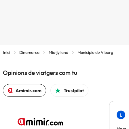
Inici
Dinamarca
Midtjylland
Municipio de Viborg
Opinions de viatgers com tu
Amimir.com
Trustpilot
L
F
Hem t