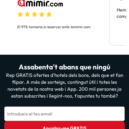
Hem t
compa
El 97% tornaria a reservar amb Amimir.com
Assabenta't abans que ningú
Rep GRATIS ofertes d'hotels dels bons, dels que et fan
flipar. A més de sorteigs, contingut útil i totes les
novetats de la nostra web i App. 200 mil persones ja
estan subscrites i llegint-nos, t'apuntes tu també?
Introdueix el teu email
Apuntar-me GRATIS