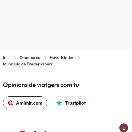
Inici
Dinamarca
Hovedstaden
Municipio de Frederiksberg
Opinions de viatgers com tu
Amimir.com
Trustpilot
L
F