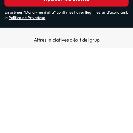
En prémer “Donar-me d'alta” confirmes haver llegit i estar d'acord amb
la
Política de Privadesa
Altres iniciatives d'èxit del grup
Sobre Amimir.com
¿Qui som?
Top destins
La nostra newsletter
Hotels a Salou
Destins a illes
Opinions
Hotels a Lloret de Mar