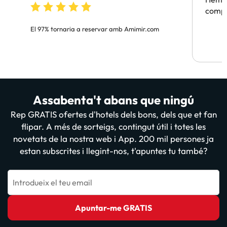
compa
El 97% tornaria a reservar amb Amimir.com
Assabenta't abans que ningú
Rep GRATIS ofertes d'hotels dels bons, dels que et fan
flipar. A més de sorteigs, contingut útil i totes les
novetats de la nostra web i App. 200 mil persones ja
estan subscrites i llegint-nos, t'apuntes tu també?
Introdueix el teu email
Apuntar-me GRATIS