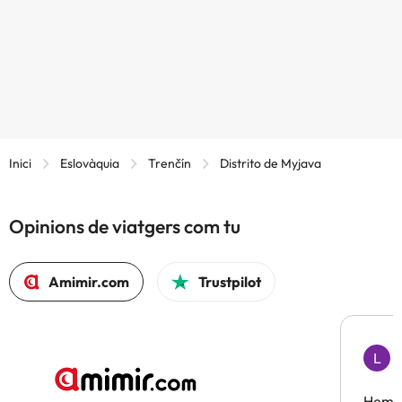
Inici
Eslovàquia
Trenčín
Distrito de Myjava
Opinions de viatgers com tu
Amimir.com
Trustpilot
L
F
Hem t