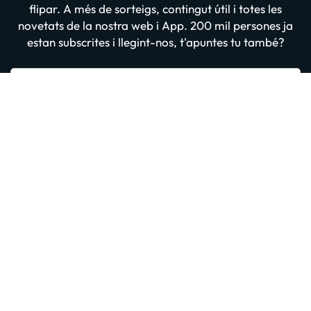
flipar. A més de sorteigs, contingut útil i totes les
novetats de la nostra web i App. 200 mil persones ja
estan subscrites i llegint-nos, t'apuntes tu també?
Introdueix el teu email
Apuntar-me GRATIS
En prémer “Donar-me d'alta” confirmes haver llegit i estar d'acord amb
la
Política de Privadesa
Altres iniciatives d'èxit del grup