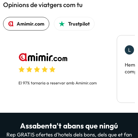
Opinions de viatgers com tu
Amimir.com
Trustpilot
L
F
Hem t
compa
El 97% tornaria a reservar amb Amimir.com
Assabenta't abans que ningú
Rep GRATIS ofertes d'hotels dels bons, dels que et fan