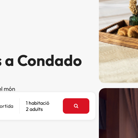
s a Condado
el món
1 habitació
ortida
2 adults