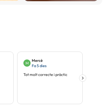
Mercè
Eli
M
E
Fa 5 dies
Fa 
Tot molt correcte i pràctic
Tot perf