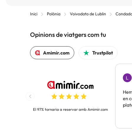
Inici
Polònia
Voivodato de Lublin
Condado
Opinions de viatgers com tu
Amimir.com
Trustpilot
L
Hem 
en c
pla
El 97% tornaria a reservar amb Amimir.com