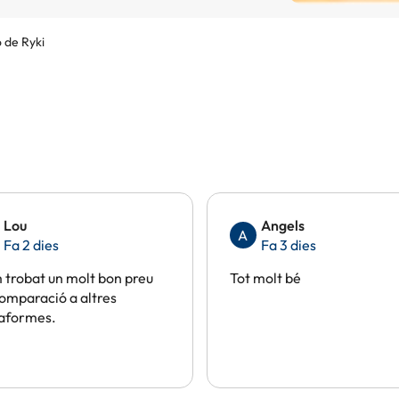
 de Ryki
Lou
Angels
A
Fa 2 dies
Fa 3 dies
trobat un molt bon preu
Tot molt bé
omparació a altres
taformes.