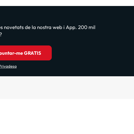
les novetats de la nostra web i App. 200 mil
?
puntar-me GRATIS
 Privadesa