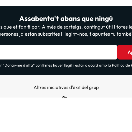
Assabenta't abans que ningú
 que et fan flipar. A més de sorteigs, contingut útil i totes 
persones ja estan subscrites i llegint-nos, t'apuntes tu també
A
 “Donar-me d'alta” confirmes haver llegit i estar d'acord amb la
Política de
Altres iniciatives d'èxit del grup