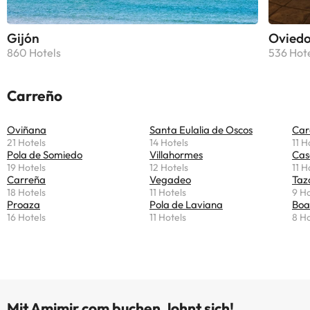
Gijón
Ovied
860 Hotels
536 Hot
Carreño
Oviñana
Santa Eulalia de Oscos
Car
21 Hotels
14 Hotels
11 H
Pola de Somiedo
Villahormes
Cas
19 Hotels
12 Hotels
11 H
Carreña
Vegadeo
Taz
18 Hotels
11 Hotels
9 Ho
Proaza
Pola de Laviana
Boa
16 Hotels
11 Hotels
8 Ho
Mit Amimir.com buchen, lohnt sich!