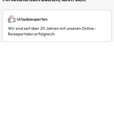
Urlaubsexperten
Wir sind seit über 20 Jahren mit unseren Online-
Reiseportalen erfolgreich
24 Stunden Kundenservice
Kontaktieren Sie uns jederzeit, wir sind gerne für Sie
da.
Exklusive Preise
Finden Sie exklusive Angebote für Ihre Lieblingshotels
mit Amimir Selection.